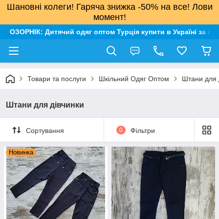
Шановні колеги! Гаряча знижка -50% на все! Лови
момент!
ОЗОРНІК: Дитячий одяг оптом Турція купити в Україні за н
Товари та послуги
Шкільний Одяг Оптом
Штани для 
Штани для дівчинки
Сортування
0
Фільтри
Новинка