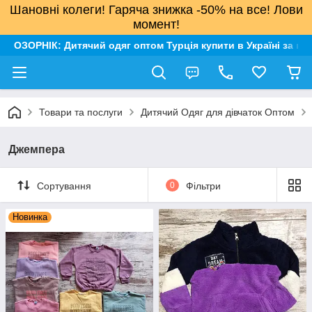
Шановні колеги! Гаряча знижка -50% на все! Лови
момент!
ОЗОРНІК: Дитячий одяг оптом Турція купити в Україні за н
Товари та послуги
Дитячий Одяг для дівчаток Оптом
Джемпера
Сортування
0
Фільтри
Новинка