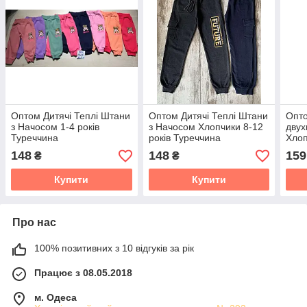
Оптом Дитячі Теплі Штани
Оптом Дитячі Теплі Штани
Опто
з Начосом 1-4 років
з Начосом Хлопчики 8-12
двух
Туреччина
років Туреччина
Хлоп
Прем
148
148
159
₴
₴
Купити
Купити
Про нас
100% позитивних з 10 відгуків за рік
Працює з 08.05.2018
м. Одеса