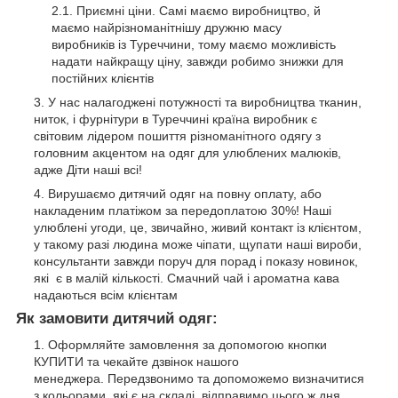
Приємні ціни. Самі маємо виробництво, й
маємо найрізноманітнішу дружню масу
виробників із Туреччини, тому маємо можливість
надати найкращу ціну, завжди робимо знижки для
постійних клієнтів
У нас налагоджені потужності та виробництва тканин,
ниток, і фурнітури в Туреччині країна виробник є
світовим лідером пошиття різноманітного одягу з
головним акцентом на одяг для улюблених малюків,
адже Діти наші всі!
Вирушаємо дитячий одяг на повну оплату, або
накладеним платіжом за передоплатою 30%! Наші
улюблені угоди, це, звичайно, живий контакт із клієнтом,
у такому разі людина може чіпати, щупати наші вироби,
консультанти завжди поруч для порад і показу новинок,
які є в малій кількості. Смачний чай і ароматна кава
надаються всім клієнтам
Як замовити дитячий одяг:
Оформляйте замовлення за допомогою кнопки
КУПИТИ та чекайте дзвінок нашого
менеджера. Передзвонимо та допоможемо визначитися
з кольорами, які є на складі, відправимо цього ж дня.