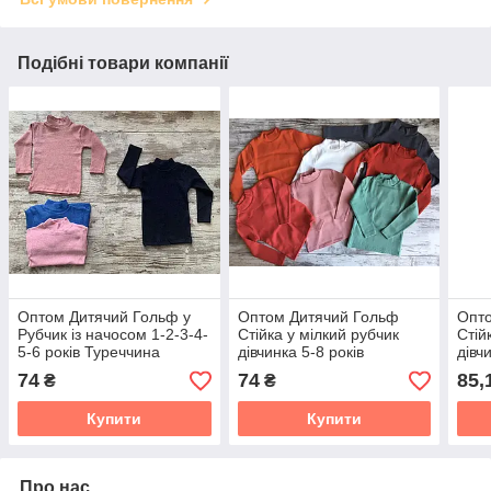
Подібні товари компанії
Оптом Дитячий Гольф у
Оптом Дитячий Гольф
Опт
Рубчик із начосом 1-2-3-4-
Стійка у мілкий рубчик
Стій
5-6 років Туреччина
дівчинка 5-8 років
дівч
Туреччина
Туре
74
74
85,
₴
₴
Купити
Купити
Про нас