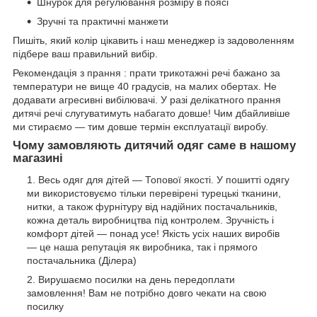
Шнурок для регулювання розміру в поясі
Зручні та практичні манжети
Пишіть, який колір цікавить і наш менеджер із задоволенням
підбере ваш правильний вибір.
Рекомендація з прання : прати трикотажні речі бажано за
температури не вище 40 градусів, на малих обертах. Не
додавати агресивні вибілювачі. У разі делікатного прання
дитячі речі слугуватимуть набагато довше! Чим дбайливіше
ми стираємо — тим довше термін експлуатації виробу.
Чому замовляють дитячий одяг саме в нашому
магазині
Весь одяг для дітей — Топової якості. У пошитті одягу
ми використовуємо тільки перевірені турецькі тканини,
нитки, а також фурнітуру від надійних постачальників,
кожна деталь виробництва під контролем. Зручність і
комфорт дітей — понад усе! Якість усіх наших виробів
— це наша репутація як виробника, так і прямого
постачальника (Ділера)
Вирушаємо посилки на день передоплати
замовлення! Вам не потрібно довго чекати на свою
посилку