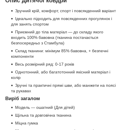
Опис Дитячої ковдри
Зручний крій, комфорт, спорт і повсякденний варіант
Ідеально підходить для повсякденних прогулянок і
для занять спортом
Приємний до тіла матеріал — до складу якого
входить 100% бавовна (тканина постачається
безпосередньо з Стамбула)
Склад тканини: мінімум 85% бавовна, + безпечні
компоненти
Весь розмірний ряд: 0-17 років
Однотонний, або багатотонний якісний матеріал і
колір
Зручні та практичні прямі шви, або манжети на поясі
та рукавах
Виріб загалом
Модель — ошатний (Для дітей)
Щільна та довговічна тканина
Міцна гумка