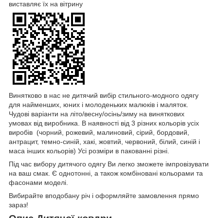
виставляє їх на вітрину
Винятково в нас не дитячий вибір стильного-модного одягу
для найменших, юних і молоденьких малюків і маляток.
Чудові варіанти на літо/весну/осінь/зиму на виняткових
умовах від виробника. В наявності від 3 різних кольорів усіх
виробів (чорний, рожевий, малиновий, сірий, бордовий,
антрацит, темно-синій, хакі, жовтий, червоний, білий, синій і
маса інших кольорів) Усі розміри в пакованні різні.
Під час вибору дитячого одягу Ви легко зможете імпровізувати
на ваш смак. Є однотонні, а також комбіновані кольорами та
фасонами моделі.
Вибирайте вподобану річ і оформляйте замовлення прямо
зараз!