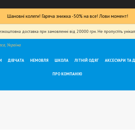
Шановні колеги! Гаряча знижка -50% на все! Лови момент!
езкоштовна доставка при замовленні від 20000 грн. Не пропустіть уніка
са, Україна
И
ДІВЧАТА
НЕМОВЛЯ
ШКОЛА
ЛІТНІЙ ОДЯГ
АКСЕСУАРИ ТА 
ПРО КОМПАНІЮ