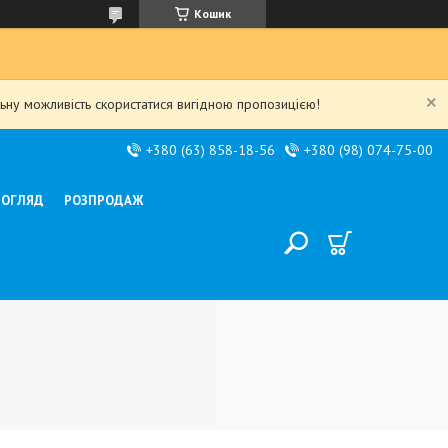
Кошик
льну можливість скористатися вигідною пропозицією!
+380 (63) 858-18-56
+380 (98) 074-75-00
ДОГЛЯД
РОЗПРОДАЖ