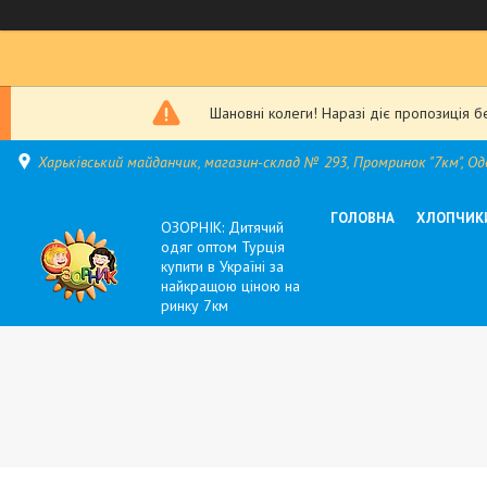
Шановні колеги! Наразі діє пропозиція б
Харьківський майданчик, магазин-склад № 293, Промринок "7км", Оде
ГОЛОВНА
ХЛОПЧИК
ОЗОРНІК: Дитячий
одяг оптом Турція
купити в Україні за
найкращою ціною на
ринку 7км