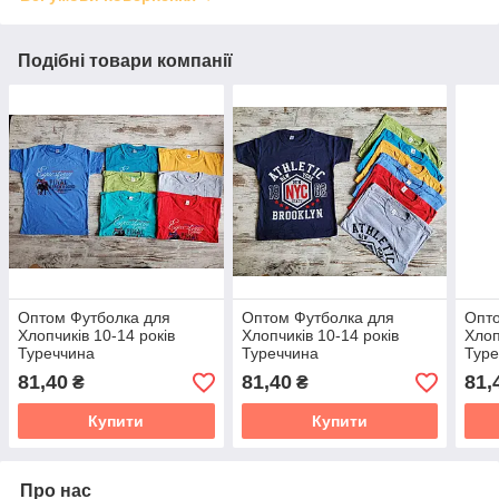
Подібні товари компанії
Оптом Футболка для
Оптом Футболка для
Опто
Хлопчиків 10-14 років
Хлопчиків 10-14 років
Хлоп
Туреччина
Туреччина
Туре
81,40
81,40
81,
₴
₴
Купити
Купити
Про нас