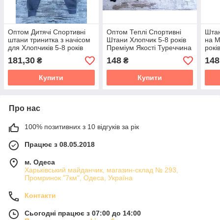
Оптом Дитячі Спортивні
Оптом Теплі Спортивні
Штан
штани тринитка з начісом
Штани Хлопчик 5-8 років
на М
для Хлопчиків 5-8 років
Преміум Якості Туреччина
рокі
Турция
181,30
148
148
₴
₴
Купити
Купити
Про нас
100% позитивних з 10 відгуків за рік
Працює з 08.05.2018
м. Одеса
Харьківський майданчик, магазин-склад № 293,
Промринок "7км", Одеса, Україна
Контакти
Сьогодні працює з 07:00 до 14:00