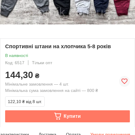
Спортивні штани на хлопчика 5-8 років
В наявності
Код: 6517
Тільки опт
144,30
₴
Мінімальне замовлення — 4 шт.
Мінімальна сума замовлення на сайті — 800 ₴
122,10 ₴
від 8 шт.
Купити
арактеристики
Доставка
Оплата
Умови повернення