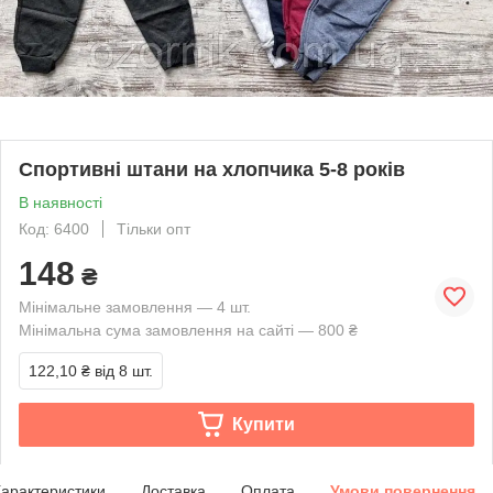
Спортивні штани на хлопчика 5-8 років
В наявності
Код: 6400
Тільки опт
148
₴
Мінімальне замовлення — 4 шт.
Мінімальна сума замовлення на сайті — 800 ₴
122,10 ₴
від 8 шт.
Купити
арактеристики
Доставка
Оплата
Умови повернення