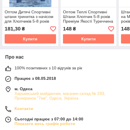
Оптом Дитячі Спортивні
Оптом Теплі Спортивні
Штан
штани тринитка з начісом
Штани Хлопчик 5-8 років
на М
для Хлопчиків 5-8 років
Преміум Якості Туреччина
рокі
Турция
181,30
148
148
₴
₴
Купити
Купити
Про нас
100% позитивних з 10 відгуків за рік
Працює з 08.05.2018
м. Одеса
Харьківський майданчик, магазин-склад № 293,
Промринок "7км", Одеса, Україна
Контакти
Сьогодні працює з 07:00 до 14:00
Показати весь графік роботи