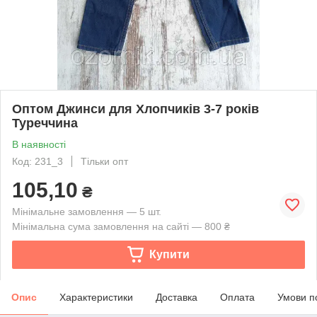
Оптом Джинси для Хлопчиків 3-7 років
Туреччина
В наявності
Код: 231_3
Тільки опт
105,10
₴
Мінімальне замовлення — 5 шт.
Мінімальна сума замовлення на сайті — 800 ₴
Купити
Опис
Характеристики
Доставка
Оплата
Умови п