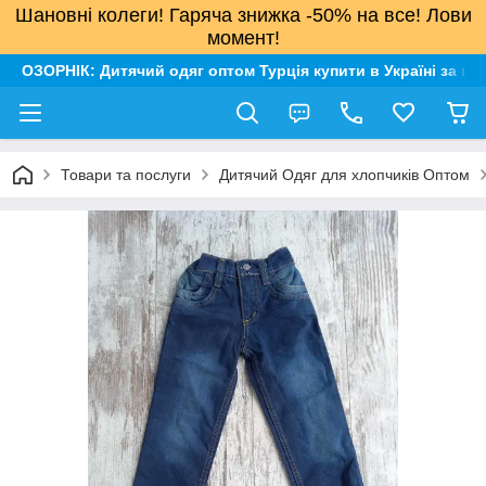
Шановні колеги! Гаряча знижка -50% на все! Лови
момент!
ОЗОРНІК: Дитячий одяг оптом Турція купити в Україні за н
Товари та послуги
Дитячий Одяг для хлопчиків Оптом