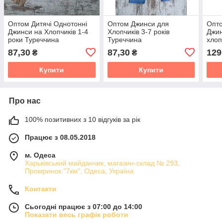
Оптом Дитячі Однотонні
Оптом Джинси для
Опто
Джинси на Хлопчиків 1-4
Хлопчиків 3-7 років
Джин
роки Туреччина
Туреччина
хлоп
Туре
87,30
87,30
129
₴
₴
Купити
Купити
Про нас
100% позитивних з 10 відгуків за рік
Працює з 08.05.2018
м. Одеса
Харьківський майданчик, магазин-склад № 293,
Промринок "7км", Одеса, Україна
Контакти
Сьогодні працює з 07:00 до 14:00
Показати весь графік роботи