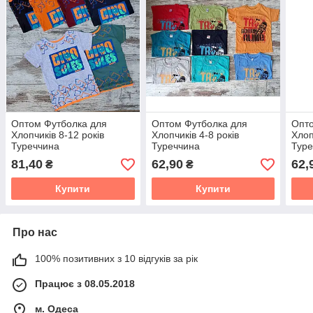
Оптом Футболка для
Оптом Футболка для
Опто
Хлопчиків 8-12 років
Хлопчиків 4-8 років
Хлоп
Туреччина
Туреччина
Туре
81,40
62,90
62,
₴
₴
Купити
Купити
Про нас
100% позитивних з 10 відгуків за рік
Працює з 08.05.2018
м. Одеса