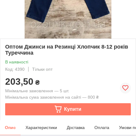
Оптом Джинси на Резинці Хлопчик 8-12 років
Туреччина
В наявності
Код: 4390
Тільки опт
203,50
₴
Мінімальне замовлення — 5 шт.
Мінімальна сума замовлення на сайті — 800 ₴
Купити
Опис
Характеристики
Доставка
Оплата
Умови п