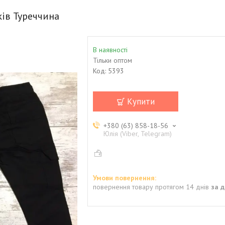
ів Туреччина
В наявності
Тільки оптом
Код:
5393
Купити
+380 (63) 858-18-56
Юлія (Viber, Telegram)
повернення товару протягом 14 днів
за 