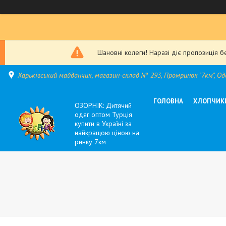
Шановні колеги! Наразі діє пропозиція б
Харьківський майданчик, магазин-склад № 293, Промринок "7км", Оде
ГОЛОВНА
ХЛОПЧИК
ОЗОРНІК: Дитячий
одяг оптом Турція
купити в Україні за
найкращою ціною на
ринку 7км