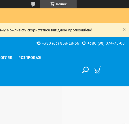
Кошик
льну можливість скористатися вигідною пропозицією!
+380 (63) 858-18-56
+380 (98) 074-75-00
ДОГЛЯД
РОЗПРОДАЖ