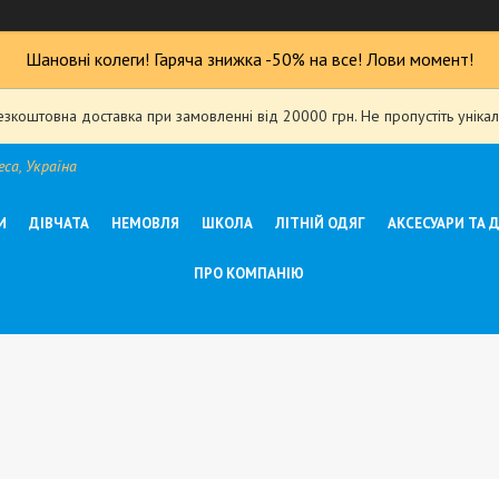
Шановні колеги! Гаряча знижка -50% на все! Лови момент!
езкоштовна доставка при замовленні від 20000 грн. Не пропустіть уніка
са, Україна
И
ДІВЧАТА
НЕМОВЛЯ
ШКОЛА
ЛІТНІЙ ОДЯГ
АКСЕСУАРИ ТА 
ПРО КОМПАНІЮ