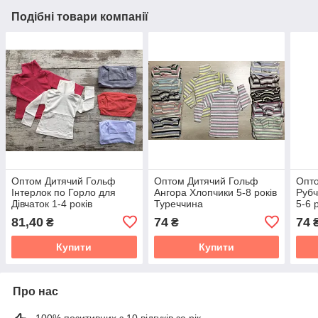
Подібні товари компанії
Оптом Дитячий Гольф
Оптом Дитячий Гольф
Опто
Інтерлок по Горло для
Ангора Хлопчики 5-8 років
Рубч
Дівчаток 1-4 років
Туреччина
5-6 
Туреччина
81,40
74
74
₴
₴
Купити
Купити
Про нас
100% позитивних з 10 відгуків за рік