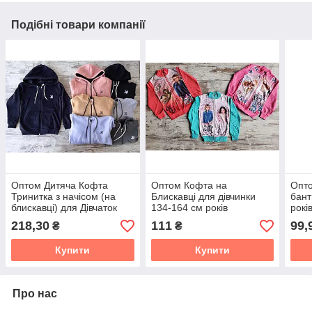
Подібні товари компанії
Оптом Дитяча Кофта
Оптом Кофта на
Опто
Тринитка з начісом (на
Блискавці для дівчинки
бант
блискавці) для Дівчаток
134-164 см років
рокі
13-16 років Туреччина
Туреччина
218,30
111
99,
₴
₴
Купити
Купити
Про нас