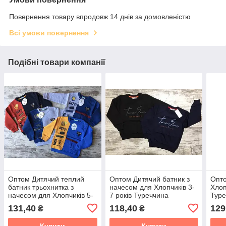
Повернення товару впродовж 14 днів за домовленістю
Всі умови повернення
Подібні товари компанії
Оптом Дитячий теплий
Оптом Дитячий батник з
Опто
батник трьохнитка з
начесом для Хлопчиків 3-
Хлоп
начесом для Хлопчиків 5-
7 років Туреччина
Туре
8 роки Туреччина
131,40
118,40
129
₴
₴
Купити
Купити