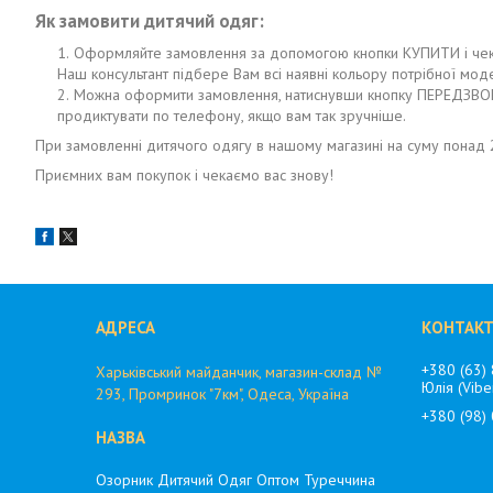
Як замовити дитячий одяг:
Оформляйте замовлення за допомогою кнопки КУПИТИ і чекай
Наш консультант підбере Вам всі наявні кольору потрібної моде
Можна оформити замовлення, натиснувши кнопку ПЕРЕДЗВОН
продиктувати по телефону, якщо вам так зручніше.
При замовленні дитячого одягу в нашому магазині на суму понад 
Приємних вам покупок і чекаємо вас знову!
+380 (63)
Харьківський майданчик, магазин-склад №
Юлія (Vibe
293, Промринок "7км", Одеса, Україна
+380 (98)
Озорник Дитячий Одяг Оптом Туреччина