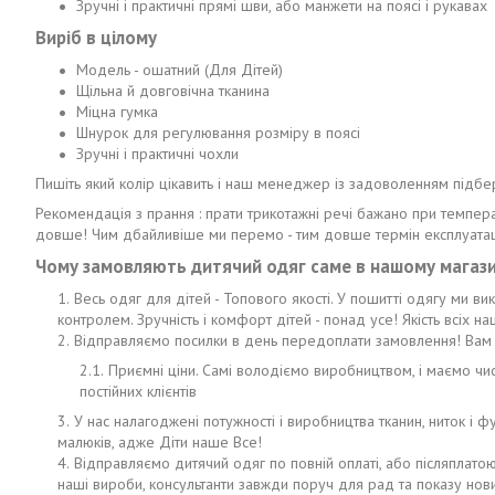
Зручні і практичні прямі шви, або манжети на поясі і рукавах
Виріб в цілому
Модель - ошатний (Для Дітей)
Щільна й довговічна тканина
Міцна гумка
Шнурок для регулювання розміру в поясі
Зручні і практичні чохли
Пишіть який колір цікавить і наш менеджер із задоволенням підбе
Рекомендація з прання : прати трикотажні речі бажано при темпера
довше! Чим дбайливіше ми перемо - тим довше термін експлуатац
Чому замовляють дитячий одяг саме в нашому магази
Весь одяг для дітей - Топового якості. У пошитті одягу ми в
контролем. Зручність і комфорт дітей - понад усе! Якість всіх 
Відправляємо посилки в день передоплати замовлення! Вам 
Приємні ціни. Самі володіємо виробництвом, і маємо ч
постійних клієнтів
У нас налагоджені потужності і виробництва тканин, ниток і
малюків, адже Діти наше Все!
Відправляємо дитячий одяг по повній оплаті, або післяплато
наші вироби, консультанти завжди поруч для рад та показу новин