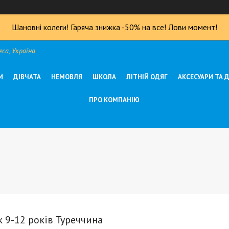
Шановні колеги! Гаряча знижка -50% на все! Лови момент!
са, Україна
И
ДІВЧАТА
НЕМОВЛЯ
ШКОЛА
ЛІТНІЙ ОДЯГ
АКСЕСУАРИ ТА 
ПРО КОМПАНІЮ
 9-12 років Туреччина