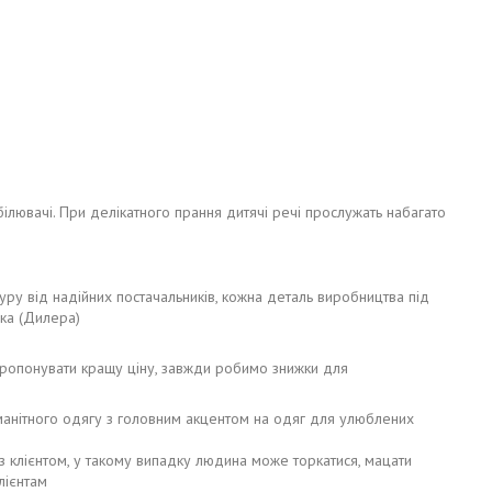
ілювачі. При делікатного прання дитячі речі прослужать набагато
туру від надійних постачальників, кожна деталь виробництва під
ика (Дилера)
пропонувати кращу ціну, завжди робимо знижки для
номанітного одягу з головним акцентом на одяг для улюблених
з клієнтом, у такому випадку людина може торкатися, мацати
лієнтам