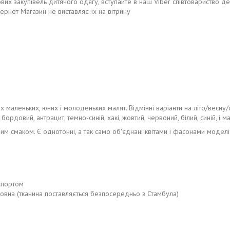
ових закупівель дитячого одягу, вступайте в наш Viber співтовариство д
тернет Магазин не виставляє їх на вітрину
маленьких, юних і молоденьких малят. Відмінні варіанти на літо/весну/о
ордовий, антрацит, темно-синій, хакі, жовтий, червоний, білий, синій, і ма
м смаком. Є однотонні, а так само об'єднані квітами і фасонами моделі
спортом
вовна (тканина поставляється безпосередньо з Стамбула)