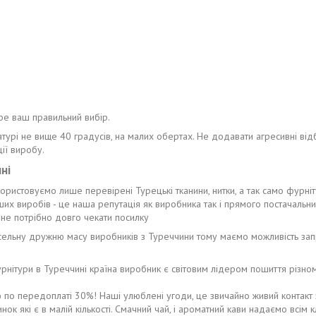
ре ваш правильний вибір.
турі не вище 40 градусів, на малих обертах. Не додавати агресивні відб
ії виробу.
ні
икористовуємо лише перевірені Турецькі тканини, нитки, а так само фурні
наших виробів - це наша репутація як виробника так і прямого постачальн
не потрібно довго чекати посилку
исельну дружню масу виробників з Туреччини тому маємо можливість за
 фурнітури в Туреччині країна виробник є світовим лідером пошиття різ
ю по передоплаті 30%! Наші улюблені угоди, це звичайно живий контакт 
ок які є в малій кількості. Смачний чай, і ароматний кави надаємо всім к