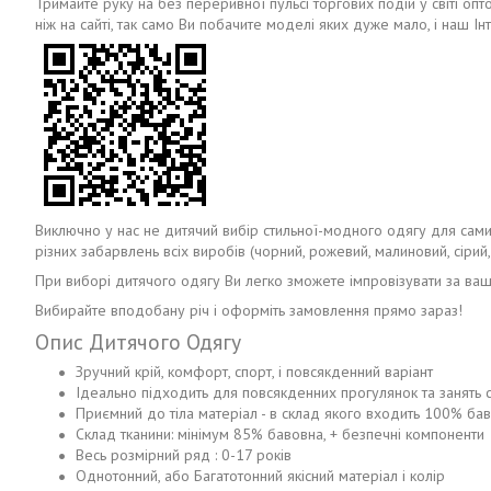
Тримайте руку на без переривної пульсі торгових подій у світі опт
ніж на сайті, так само Ви побачите моделі яких дуже мало, і наш Ін
Виключно у нас не дитячий вибір стильної-модного одягу для самих 
різних забарвлень всіх виробів (чорний, рожевий, малиновий, сірий, б
При виборі дитячого одягу Ви легко зможете імпровізувати за ваши
Вибирайте вподобану річ і оформіть замовлення прямо зараз!
Опис Дитячого Одягу
Зручний крій, комфорт, спорт, і повсякденний варіант
Ідеально підходить для повсякденних прогулянок та занять 
Приємний до тіла матеріал - в склад якого входить 100% ба
Склад тканини: мінімум 85% бавовна, + безпечні компоненти
Весь розмірний ряд : 0-17 років
Однотонний, або Багатотонний якісний матеріал і колір