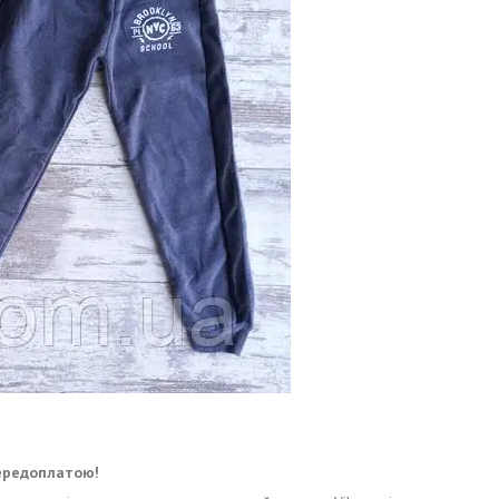
!
ередоплатою!