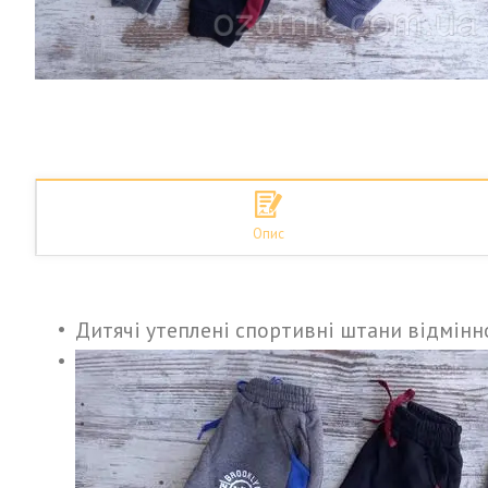
Опис
Дитячі утеплені спортивні штани відмінно