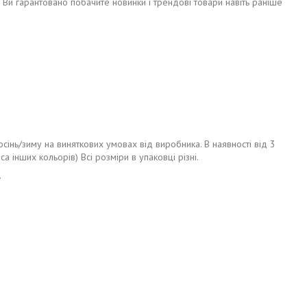
е Ви гарантовано побачите новинки і трендові товари навіть раніше
сінь/зиму на виняткових умовах від виробника. В наявності від 3
са інших кольорів) Всі розміри в упаковці різні.
.