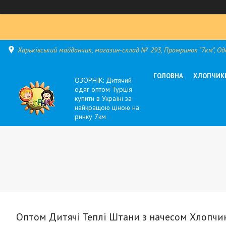
Харьківський майданчик, магазин-склад № 293, Промринок "7км", Оде
ГОЛОВНА
ХЛОПЧИК
ОЗОРНІК: Дитячий
одяг оптом Турція
купити в Україні за
найкращою ціною на
ринку 7км
Оптом Дитячі Теплі Штани з начесом Хлопчик