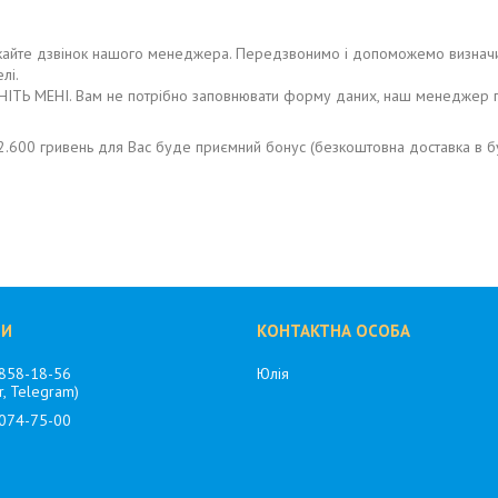
те дзвінок нашого менеджера. Передзвонимо і допоможемо визначитися
лі.
ІТЬ МЕНІ. Вам не потрібно заповнювати форму даних, наш менеджер п
2.600 гривень для Вас буде приємний бонус (безкоштовна доставка в бу
 858-18-56
Юлія
r, Telegram)
 074-75-00