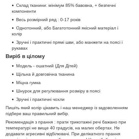
Склад тканини: мінімум 85% бавовна, + безпечні
компоненти
Весь розмірний ряд : 0-17 років
Однотонний, або Багатотонний якісний матеріал і
колір
Зручні і практичні прямі шви, або манжети на поясі і
рукавах
Виріб в цілому
Модель - ошатний (Для Дітей)
Щільна й довговічна тканина
Міцна гумка
Шнурок для регулювання розміру в поясі
Зручні і практичні чохли
Пишіть який колір цікавить і наш менеджер із задоволенням
підбере ваш правильний вибір.
Рекомендація з прання : прати трикотажні речі бажано при
температурі не вище 40 градусів, на малих обертах. Не
додавати агресивні відбілювачі. При делікатного прання