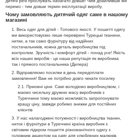
дитячі речі прослужать набагато довше! Чим дбайливіше ми
перемо - тим довше термін експлуатації виробу.
Чому замовляють дитячий одяг саме в нашому
магазині
Весь одяг для дітей - Топового якості. У пошитті одягу
ми використовуємо лише перевірені Турецькі тканини,
нитки, а так само фурнітуру від надійних
постачальників, кожна деталь виробництва під
контролем. Зручність і комфорт дітей - понад усе! Якість
всіх наших виробів - це наша репутація як виробника
так і прямого постачальника (Дилера)
Відправляємо посилки в день передоплати
замовлення! Вам не потрібно довго чекати посилку
Приємні ціни. Самі володіємо виробництвом, і
маємо чисельну дружню масу виробників з
Туреччини тому маємо можливість запропонувати
кращу ціну, завжди робимо знижки для постійних
клієнтів
У нас налагоджені потужності і виробництва тканин,
ниток і фурнітури в Туреччині країна виробник є
світовим лідером пошиття різноманітного одягу з
головним акцентом на одяг для улюблених малюків,