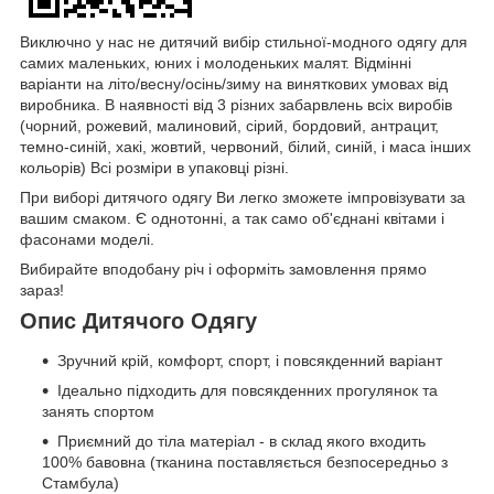
Виключно у нас не дитячий вибір стильної-модного одягу для
самих маленьких, юних і молоденьких малят. Відмінні
варіанти на літо/весну/осінь/зиму на виняткових умовах від
виробника. В наявності від 3 різних забарвлень всіх виробів
(чорний, рожевий, малиновий, сірий, бордовий, антрацит,
темно-синій, хакі, жовтий, червоний, білий, синій, і маса інших
кольорів) Всі розміри в упаковці різні.
При виборі дитячого одягу Ви легко зможете імпровізувати за
вашим смаком. Є однотонні, а так само об'єднані квітами і
фасонами моделі.
Вибирайте вподобану річ і оформіть замовлення прямо
зараз!
Опис Дитячого Одягу
Зручний крій, комфорт, спорт, і повсякденний варіант
Ідеально підходить для повсякденних прогулянок та
занять спортом
Приємний до тіла матеріал - в склад якого входить
100% бавовна (тканина поставляється безпосередньо з
Стамбула)