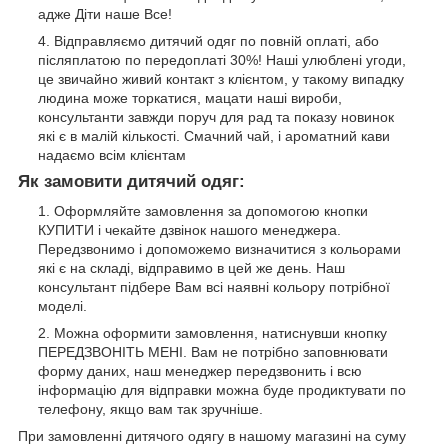
адже Діти наше Все!
Відправляємо дитячий одяг по повній оплаті, або
післяплатою по передоплаті 30%! Наші улюблені угоди,
це звичайно живий контакт з клієнтом, у такому випадку
людина може торкатися, мацати наші вироби,
консультанти завжди поруч для рад та показу новинок
які є в малій кількості. Смачний чай, і ароматний кави
надаємо всім клієнтам
Як замовити дитячий одяг:
Оформляйте замовлення за допомогою кнопки
КУПИТИ і чекайте дзвінок нашого менеджера.
Передзвонимо і допоможемо визначитися з кольорами
які є на складі, відправимо в цей же день. Наш
консультант підбере Вам всі наявні кольору потрібної
моделі.
Можна оформити замовлення, натиснувши кнопку
ПЕРЕДЗВОНІТЬ МЕНІ. Вам не потрібно заповнювати
форму даних, наш менеджер передзвонить і всю
інформацію для відправки можна буде продиктувати по
телефону, якщо вам так зручніше.
При замовленні дитячого одягу в нашому магазині на суму