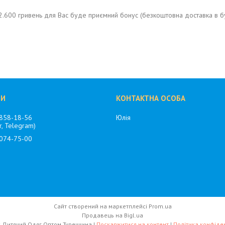
2.600 гривень для Вас буде приємний бонус (безкоштовна доставка в бу
 858-18-56
Юлія
r, Telegram)
 074-75-00
Сайт створений на маркетплейсі
Prom.ua
Продавець на Bigl.ua
Озорник Дитячий Одяг Оптом Туреччина |
Поскаржитися на контент
|
Політика конфіден