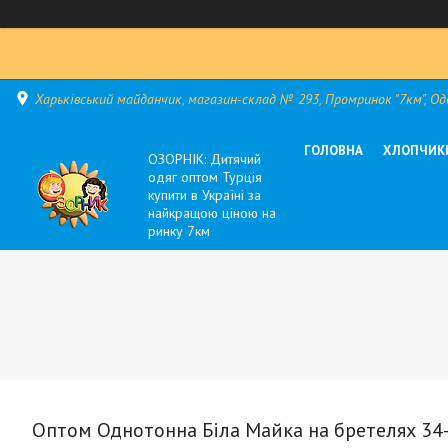
Харьківський майданчик, магазин-склад № 293, Промринок "7км", Оде
ГОЛОВНА
ХЛОПЧИК
ОЗОРНІК: Дитячий
одяг оптом Турція
купити в Україні за
найкращою ціною на
ринку 7км
Оптом Однотонна Біла Майка на бретелях 34-