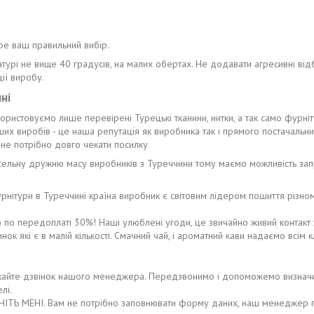
ре ваш правильний вибір.
турі не вище 40 градусів, на малих обертах. Не додавати агресивні відб
ії виробу.
ні
икористовуємо лише перевірені Турецькі тканини, нитки, а так само фурні
наших виробів - це наша репутація як виробника так і прямого постачальн
не потрібно довго чекати посилку
исельну дружню масу виробників з Туреччини тому маємо можливість за
 фурнітури в Туреччині країна виробник є світовим лідером пошиття різ
ю по передоплаті 30%! Наші улюблені угоди, це звичайно живий контакт 
ок які є в малій кількості. Смачний чай, і ароматний кави надаємо всім к
те дзвінок нашого менеджера. Передзвонимо і допоможемо визначитися
лі.
ІТЬ МЕНІ. Вам не потрібно заповнювати форму даних, наш менеджер п