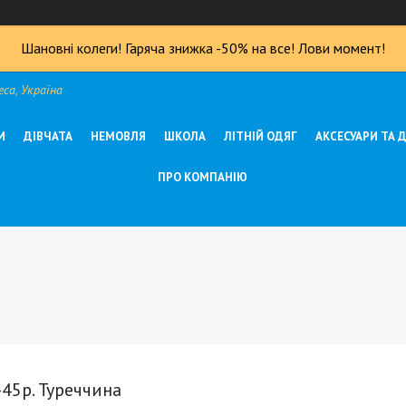
Шановні колеги! Гаряча знижка -50% на все! Лови момент!
са, Україна
И
ДІВЧАТА
НЕМОВЛЯ
ШКОЛА
ЛІТНІЙ ОДЯГ
АКСЕСУАРИ ТА 
ПРО КОМПАНІЮ
45р. Туреччина