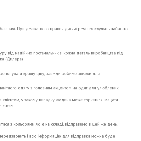
ілювачі. При делікатного прання дитячі речі прослужать набагато
туру від надійних постачальників, кожна деталь виробництва під
ика (Дилера)
пропонувати кращу ціну, завжди робимо знижки для
номанітного одягу з головним акцентом на одяг для улюблених
з клієнтом, у такому випадку людина може торкатися, мацати
лієнтам
 з кольорами які є на складі, відправимо в цей же день.
ередзвонить і всю інформацію для відправки можна буде