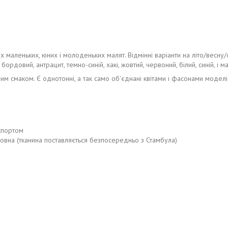
маленьких, юних і молоденьких малят. Відмінні варіанти на літо/весну/о
ордовий, антрацит, темно-синій, хакі, жовтий, червоний, білий, синій, і ма
м смаком. Є однотонні, а так само об'єднані квітами і фасонами моделі
спортом
вовна (тканина поставляється безпосередньо з Стамбула)