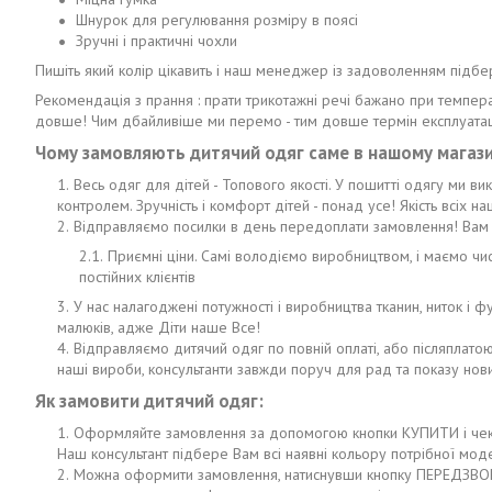
Шнурок для регулювання розміру в поясі
Зручні і практичні чохли
Пишіть який колір цікавить і наш менеджер із задоволенням підбе
Рекомендація з прання : прати трикотажні речі бажано при темпера
довше! Чим дбайливіше ми перемо - тим довше термін експлуатац
Чому замовляють дитячий одяг саме в нашому магази
Весь одяг для дітей - Топового якості. У пошитті одягу ми в
контролем. Зручність і комфорт дітей - понад усе! Якість всіх 
Відправляємо посилки в день передоплати замовлення! Вам 
Приємні ціни. Самі володіємо виробництвом, і маємо ч
постійних клієнтів
У нас налагоджені потужності і виробництва тканин, ниток і
малюків, адже Діти наше Все!
Відправляємо дитячий одяг по повній оплаті, або післяплато
наші вироби, консультанти завжди поруч для рад та показу новин
Як замовити дитячий одяг:
Оформляйте замовлення за допомогою кнопки КУПИТИ і чекай
Наш консультант підбере Вам всі наявні кольору потрібної моде
Можна оформити замовлення, натиснувши кнопку ПЕРЕДЗВОН