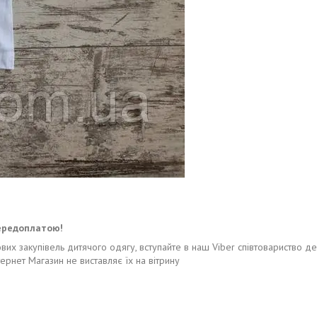
!
ередоплатою!
ових закупівель дитячого одягу, вступайте в наш Viber співтовариство д
тернет Магазин не виставляє їх на вітрину