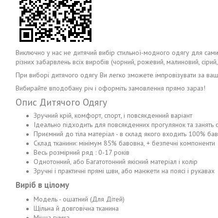
Виключно у нас не дитячий вибір стильної-модного одягу для самих 
різних забарвлень всіх виробів (чорний, рожевий, малиновий, сірий, б
При виборі дитячого одягу Ви легко зможете імпровізувати за ваши
Вибирайте вподобану річ і оформіть замовлення прямо зараз!
Опис Дитячого Одягу
Зручний крій, комфорт, спорт, і повсякденний варіант
Ідеально підходить для повсякденних прогулянок та занять 
Приємний до тіла матеріал - в склад якого входить 100% ба
Склад тканини: мінімум 85% бавовна, + безпечні компоненти
Весь розмірний ряд : 0-17 років
Однотонний, або Багатотонний якісний матеріал і колір
Зручні і практичні прямі шви, або манжети на поясі і рукавах
Виріб в цілому
Модель - ошатний (Для Дітей)
Щільна й довговічна тканина
Міцна гумка