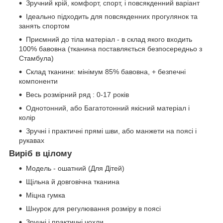
Зручний крій, комфорт, спорт, і повсякденний варіант
Ідеально підходить для повсякденних прогулянок та
занять спортом
Приємний до тіла матеріал - в склад якого входить
100% бавовна (тканина поставляється безпосередньо з
Стамбула)
Склад тканини: мінімум 85% бавовна, + безпечні
компоненти
Весь розмірний ряд : 0-17 років
Однотонний, або Багатотонний якісний матеріал і
колір
Зручні і практичні прямі шви, або манжети на поясі і
рукавах
Виріб в цілому
Модель - ошатний (Для Дітей)
Щільна й довговічна тканина
Міцна гумка
Шнурок для регулювання розміру в поясі
Зручні і практичні чохли