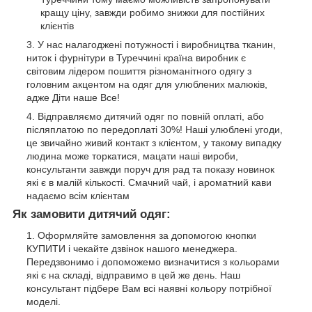
кращу ціну, завжди робимо знижки для постійних
клієнтів
У нас налагоджені потужності і виробництва тканин,
ниток і фурнітури в Туреччині країна виробник є
світовим лідером пошиття різноманітного одягу з
головним акцентом на одяг для улюблених малюків,
адже Діти наше Все!
Відправляємо дитячий одяг по повній оплаті, або
післяплатою по передоплаті 30%! Наші улюблені угоди,
це звичайно живий контакт з клієнтом, у такому випадку
людина може торкатися, мацати наші вироби,
консультанти завжди поруч для рад та показу новинок
які є в малій кількості. Смачний чай, і ароматний кави
надаємо всім клієнтам
Як замовити дитячий одяг:
Оформляйте замовлення за допомогою кнопки
КУПИТИ і чекайте дзвінок нашого менеджера.
Передзвонимо і допоможемо визначитися з кольорами
які є на складі, відправимо в цей же день. Наш
консультант підбере Вам всі наявні кольору потрібної
моделі.