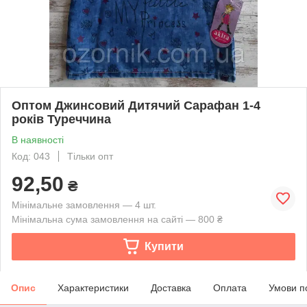
Оптом Джинсовий Дитячий Сарафан 1-4
років Туреччина
В наявності
Код: 043
Тільки опт
92,50
₴
Мінімальне замовлення — 4 шт.
Мінімальна сума замовлення на сайті — 800 ₴
Купити
Опис
Характеристики
Доставка
Оплата
Умови п