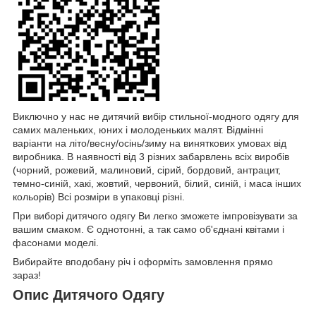
Виключно у нас не дитячий вибір стильної-модного одягу для
самих маленьких, юних і молоденьких малят. Відмінні
варіанти на літо/весну/осінь/зиму на виняткових умовах від
виробника. В наявності від 3 різних забарвлень всіх виробів
(чорний, рожевий, малиновий, сірий, бордовий, антрацит,
темно-синій, хакі, жовтий, червоний, білий, синій, і маса інших
кольорів) Всі розміри в упаковці різні.
При виборі дитячого одягу Ви легко зможете імпровізувати за
вашим смаком. Є однотонні, а так само об'єднані квітами і
фасонами моделі.
Вибирайте вподобану річ і оформіть замовлення прямо
зараз!
Опис Дитячого Одягу