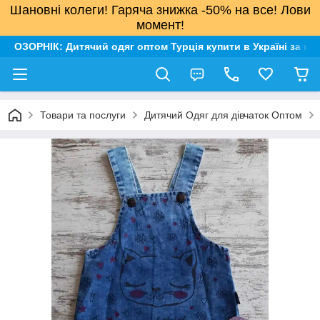
Шановні колеги! Гаряча знижка -50% на все! Лови
момент!
ОЗОРНІК: Дитячий одяг оптом Турція купити в Україні за н
Товари та послуги
Дитячий Одяг для дівчаток Оптом