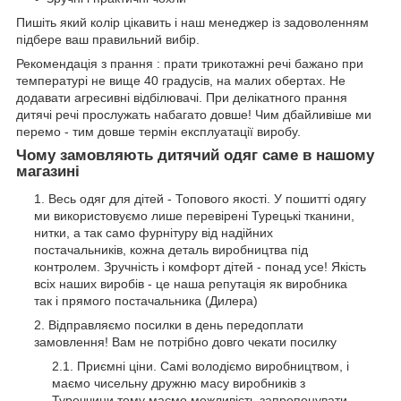
Пишіть який колір цікавить і наш менеджер із задоволенням
підбере ваш правильний вибір.
Рекомендація з прання : прати трикотажні речі бажано при
температурі не вище 40 градусів, на малих обертах. Не
додавати агресивні відбілювачі. При делікатного прання
дитячі речі прослужать набагато довше! Чим дбайливіше ми
перемо - тим довше термін експлуатації виробу.
Чому замовляють дитячий одяг саме в нашому
магазині
Весь одяг для дітей - Топового якості. У пошитті одягу
ми використовуємо лише перевірені Турецькі тканини,
нитки, а так само фурнітуру від надійних
постачальників, кожна деталь виробництва під
контролем. Зручність і комфорт дітей - понад усе! Якість
всіх наших виробів - це наша репутація як виробника
так і прямого постачальника (Дилера)
Відправляємо посилки в день передоплати
замовлення! Вам не потрібно довго чекати посилку
Приємні ціни. Самі володіємо виробництвом, і
маємо чисельну дружню масу виробників з
Туреччини тому маємо можливість запропонувати