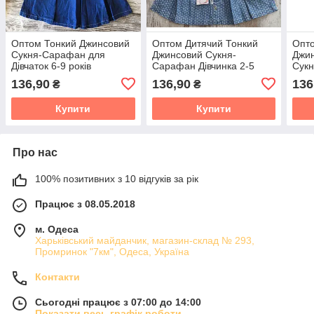
Оптом Тонкий Джинсовий
Оптом Дитячий Тонкий
Опт
Сукня-Сарафан для
Джинсовий Сукня-
Джин
Дівчаток 6-9 років
Сарафан Дівчинка 2-5
Сукн
Туреччина
років Туреччина
6-9 
136,90
136,90
136
₴
₴
Купити
Купити
Про нас
100% позитивних з 10 відгуків за рік
Працює з 08.05.2018
м. Одеса
Харьківський майданчик, магазин-склад № 293,
Промринок "7км", Одеса, Україна
Контакти
Сьогодні працює з 07:00 до 14:00
Показати весь графік роботи