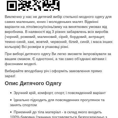
Виключно у нас не дитячий вибір стильної-модного одягу для
самих маленьких, юних і молоденьких малят. Відмінні
варіанти на літо/весну/осінь/зиму на виняткових умовах від
виробника. В наявності від 3 різних забарвлень всіх виробів
(чорний, рожевий, малиновий, сірий, бордовий, антрацит,
темно-синій, хакі, жовтий, червоний, білий, синій, і маса інших
кольорів) Всі розміри в упаковці різні.
При виборі дитячого одягу Ви легко зможете імпровізувати за
вашим смаком. Є однотонні, а так само об'єднані квітами і
фасонами моделі.
Вибирайте вподобану річ і оформіть замовлення прямо
зараз!
Опис Дитячого Одягу
Зручний крій, комфорт, спорт, і повсякденний варіант
Ідеально підходить для повсякденних прогулянок та
занять спортом
Приємний до тіла матеріал - в склад якого входить
100% бавовна (тканина поставляється безпосередньо з