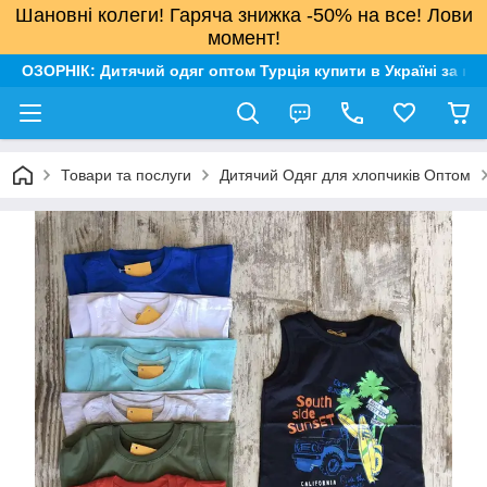
Шановні колеги! Гаряча знижка -50% на все! Лови
момент!
ОЗОРНІК: Дитячий одяг оптом Турція купити в Україні за н
Товари та послуги
Дитячий Одяг для хлопчиків Оптом