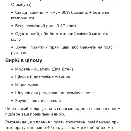
Стамбула)
Склад тканини: мінімум 85% бавовна, + безпечні
компоненти
Весь розмірний ряд : 0-17 років
Однотонний, або Багатотонний якісний матеріал і
колір
Зручні і практичні прямі шви, або манжети на поясі і
рукавах
Виріб в цілому
Модель - ошатний (Для Дітей)
Щільна й довговічна тканина
Міцна гумка
Шнурок для регулювання розміру в поясі
Зручні і практичні чохли
Пишіть який колір цікавить і наш менеджер із задоволенням
підбере ваш правильний вибір.
Рекомендація з прання : прати трикотажні речі бажано при
температурі не вище 40 градусів, на малих обертах. Не