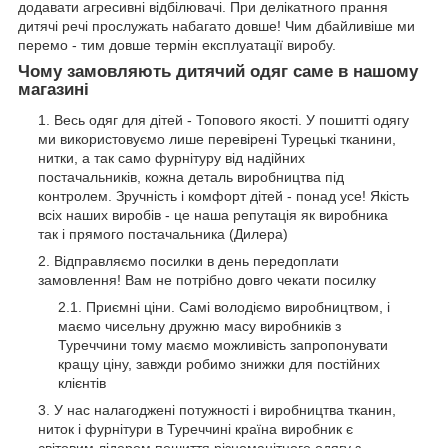
додавати агресивні відбілювачі. При делікатного прання
дитячі речі прослужать набагато довше! Чим дбайливіше ми
перемо - тим довше термін експлуатації виробу.
Чому замовляють дитячий одяг саме в нашому
магазині
Весь одяг для дітей - Топового якості. У пошитті одягу
ми використовуємо лише перевірені Турецькі тканини,
нитки, а так само фурнітуру від надійних
постачальників, кожна деталь виробництва під
контролем. Зручність і комфорт дітей - понад усе! Якість
всіх наших виробів - це наша репутація як виробника
так і прямого постачальника (Дилера)
Відправляємо посилки в день передоплати
замовлення! Вам не потрібно довго чекати посилку
Приємні ціни. Самі володіємо виробництвом, і
маємо чисельну дружню масу виробників з
Туреччини тому маємо можливість запропонувати
кращу ціну, завжди робимо знижки для постійних
клієнтів
У нас налагоджені потужності і виробництва тканин,
ниток і фурнітури в Туреччині країна виробник є