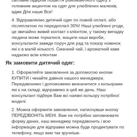
світовим лідером пошиття різноманітного одягу з
головним акцентом на одяг для улюблених малюків,
адже Діти наше Все!
Відправляємо дитячий одяг по повній оплаті, або
післяплатою по передоплаті 30%! Наші улюблені угоди,
це звичайно живий контакт з клієнтом, у такому випадку
людина може торкатися, мацати наші вироби,
консультанти завжди поруч для рад та показу новинок
які є в малій кількості. Смачний чай, і ароматний кави
надаємо всім клієнтам
Як замовити дитячий одяг:
Оформляйте замовлення за допомогою кнопки
КУПИТИ і чекайте дзвінок нашого менеджера.
Передзвонимо і допоможемо визначитися з кольорами
які є на складі, відправимо в цей же день. Наш
консультант підбере Вам всі наявні кольору потрібної
моделі.
Можна оформити замовлення, натиснувши кнопку
ПЕРЕДЗВОНІТЬ МЕНІ. Вам не потрібно заповнювати
форму даних, наш менеджер передзвонить і всю
інформацію для відправки можна буде продиктувати по
телефону, якщо вам так зручніше.