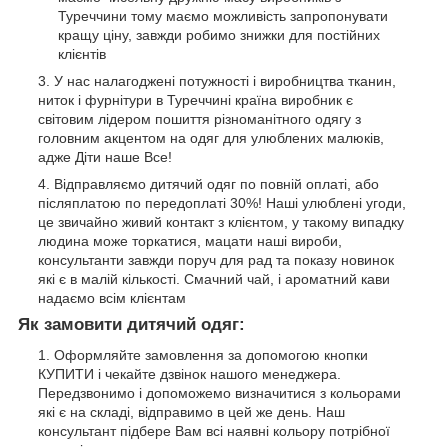
Туреччини тому маємо можливість запропонувати
кращу ціну, завжди робимо знижки для постійних
клієнтів
У нас налагоджені потужності і виробництва тканин,
ниток і фурнітури в Туреччині країна виробник є
світовим лідером пошиття різноманітного одягу з
головним акцентом на одяг для улюблених малюків,
адже Діти наше Все!
Відправляємо дитячий одяг по повній оплаті, або
післяплатою по передоплаті 30%! Наші улюблені угоди,
це звичайно живий контакт з клієнтом, у такому випадку
людина може торкатися, мацати наші вироби,
консультанти завжди поруч для рад та показу новинок
які є в малій кількості. Смачний чай, і ароматний кави
надаємо всім клієнтам
Як замовити дитячий одяг:
Оформляйте замовлення за допомогою кнопки
КУПИТИ і чекайте дзвінок нашого менеджера.
Передзвонимо і допоможемо визначитися з кольорами
які є на складі, відправимо в цей же день. Наш
консультант підбере Вам всі наявні кольору потрібної