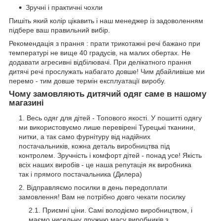
Зручні і практичні чохли
Пишіть який колір цікавить і наш менеджер із задоволенням
підбере ваш правильний вибір.
Рекомендація з прання : прати трикотажні речі бажано при
температурі не вище 40 градусів, на малих обертах. Не
додавати агресивні відбілювачі. При делікатного прання
дитячі речі прослужать набагато довше! Чим дбайливіше ми
перемо - тим довше термін експлуатації виробу.
Чому замовляють дитячий одяг саме в нашому
магазині
Весь одяг для дітей - Топового якості. У пошитті одягу
ми використовуємо лише перевірені Турецькі тканини,
нитки, а так само фурнітуру від надійних
постачальників, кожна деталь виробництва під
контролем. Зручність і комфорт дітей - понад усе! Якість
всіх наших виробів - це наша репутація як виробника
так і прямого постачальника (Дилера)
Відправляємо посилки в день передоплати
замовлення! Вам не потрібно довго чекати посилку
Приємні ціни. Самі володіємо виробництвом, і
маємо чисельну дружню масу виробників з