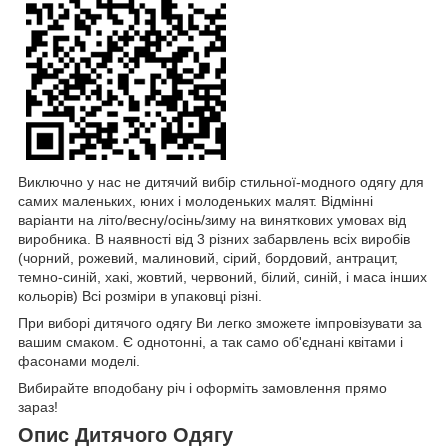
Виключно у нас не дитячий вибір стильної-модного одягу для
самих маленьких, юних і молоденьких малят. Відмінні
варіанти на літо/весну/осінь/зиму на виняткових умовах від
виробника. В наявності від 3 різних забарвлень всіх виробів
(чорний, рожевий, малиновий, сірий, бордовий, антрацит,
темно-синій, хакі, жовтий, червоний, білий, синій, і маса інших
кольорів) Всі розміри в упаковці різні.
При виборі дитячого одягу Ви легко зможете імпровізувати за
вашим смаком. Є однотонні, а так само об'єднані квітами і
фасонами моделі.
Вибирайте вподобану річ і оформіть замовлення прямо
зараз!
Опис Дитячого Одягу