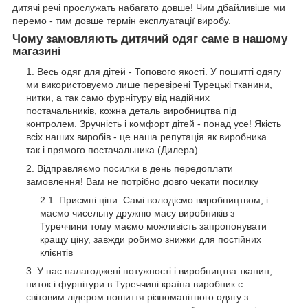
дитячі речі прослужать набагато довше! Чим дбайливіше ми
перемо - тим довше термін експлуатації виробу.
Чому замовляють дитячий одяг саме в нашому
магазині
Весь одяг для дітей - Топового якості. У пошитті одягу
ми використовуємо лише перевірені Турецькі тканини,
нитки, а так само фурнітуру від надійних
постачальників, кожна деталь виробництва під
контролем. Зручність і комфорт дітей - понад усе! Якість
всіх наших виробів - це наша репутація як виробника
так і прямого постачальника (Дилера)
Відправляємо посилки в день передоплати
замовлення! Вам не потрібно довго чекати посилку
Приємні ціни. Самі володіємо виробництвом, і
маємо чисельну дружню масу виробників з
Туреччини тому маємо можливість запропонувати
кращу ціну, завжди робимо знижки для постійних
клієнтів
У нас налагоджені потужності і виробництва тканин,
ниток і фурнітури в Туреччині країна виробник є
світовим лідером пошиття різноманітного одягу з