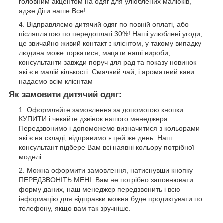
головним акцентом на одяг для улюблених малюків,
адже Діти наше Все!
Відправляємо дитячий одяг по повній оплаті, або
післяплатою по передоплаті 30%! Наші улюблені угоди,
це звичайно живий контакт з клієнтом, у такому випадку
людина може торкатися, мацати наші вироби,
консультанти завжди поруч для рад та показу новинок
які є в малій кількості. Смачний чай, і ароматний кави
надаємо всім клієнтам
Як замовити дитячий одяг:
Оформляйте замовлення за допомогою кнопки
КУПИТИ і чекайте дзвінок нашого менеджера.
Передзвонимо і допоможемо визначитися з кольорами
які є на складі, відправимо в цей же день. Наш
консультант підбере Вам всі наявні кольору потрібної
моделі.
Можна оформити замовлення, натиснувши кнопку
ПЕРЕДЗВОНІТЬ МЕНІ. Вам не потрібно заповнювати
форму даних, наш менеджер передзвонить і всю
інформацію для відправки можна буде продиктувати по
телефону, якщо вам так зручніше.