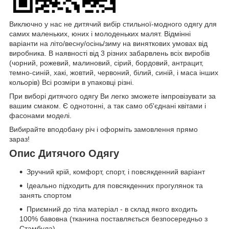
Виключно у нас не дитячий вибір стильної-модного одягу для
самих маленьких, юних і молоденьких малят. Відмінні
варіанти на літо/весну/осінь/зиму на виняткових умовах від
виробника. В наявності від 3 різних забарвлень всіх виробів
(чорний, рожевий, малиновий, сірий, бордовий, антрацит,
темно-синій, хакі, жовтий, червоний, білий, синій, і маса інших
кольорів) Всі розміри в упаковці різні.
При виборі дитячого одягу Ви легко зможете імпровізувати за
вашим смаком. Є однотонні, а так само об'єднані квітами і
фасонами моделі.
Вибирайте вподобану річ і оформіть замовлення прямо
зараз!
Опис Дитячого Одягу
Зручний крій, комфорт, спорт, і повсякденний варіант
Ідеально підходить для повсякденних прогулянок та
занять спортом
Приємний до тіла матеріал - в склад якого входить
100% бавовна (тканина поставляється безпосередньо з
Стамбула)