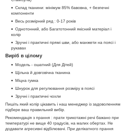
Склад тканини: мінімум 85% бавовна, + безпечні
компоненти
Весь розмірний ряд : 0-17 років
Однотонний, або Багатотонний якісний матеріал і
колір
Зручні і практичні прямі шви, або манжети на поясі і
рукавах
Виріб в цілому
Модель - ошатний (Для Дітей)
Щільна й довговічна тканина
Міцна гумка
Шнурок для регулювання розміру в поясі
Зручні і практичні чохли
Пишіть який колір цікавить і наш менеджер із задоволенням
підбере ваш правильний вибір.
Рекомендація з прання : прати трикотажні речі бажано при
температурі не вище 40 градусів, на малих обертах. Не
додавати агресивні відбілювачі. При делікатного прання