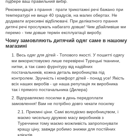
підбере ваш правильний вибір.
Рекомендація з прання : прати трикотажні речі бажано при
температурі не вище 40 градусів, на малих обертах. Не
додавати агресивні відбілювачі. При делікатного прання
дитячі речі прослужать набагато довше! Чим дбайливіше ми
перемо - тим довше термін експлуатації виробу.
Чому замовляють дитячий одяг саме в нашому
магазині
Весь одяг для дітей - Топового якості. У пошитті одягу
ми використовуємо лише перевірені Турецькі тканини,
нитки, а так само фурнітуру від надійних
постачальників, кожна деталь виробництва під
контролем. Зручність і комфорт дітей - понад усе! Якість
всіх наших виробів - це наша репутація як виробника
так і прямого постачальника (Дилера)
Відправляємо посилки в день передоплати
замовлення! Вам не потрібно довго чекати посилку
Приємні ціни. Самі володіємо виробництвом, і
маємо чисельну дружню масу виробників з
Туреччини тому маємо можливість запропонувати
кращу ціну, завжди робимо знижки для постійних
клієнтів