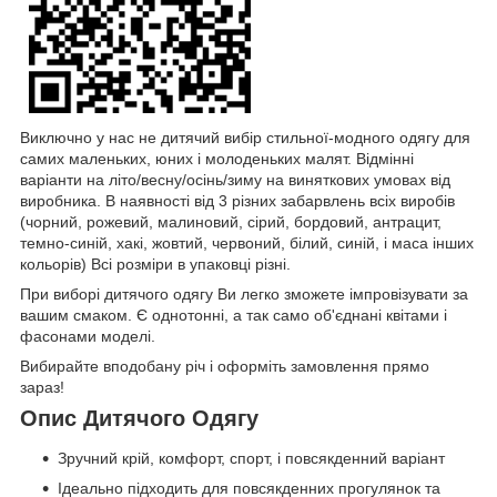
Виключно у нас не дитячий вибір стильної-модного одягу для
самих маленьких, юних і молоденьких малят. Відмінні
варіанти на літо/весну/осінь/зиму на виняткових умовах від
виробника. В наявності від 3 різних забарвлень всіх виробів
(чорний, рожевий, малиновий, сірий, бордовий, антрацит,
темно-синій, хакі, жовтий, червоний, білий, синій, і маса інших
кольорів) Всі розміри в упаковці різні.
При виборі дитячого одягу Ви легко зможете імпровізувати за
вашим смаком. Є однотонні, а так само об'єднані квітами і
фасонами моделі.
Вибирайте вподобану річ і оформіть замовлення прямо
зараз!
Опис Дитячого Одягу
Зручний крій, комфорт, спорт, і повсякденний варіант
Ідеально підходить для повсякденних прогулянок та