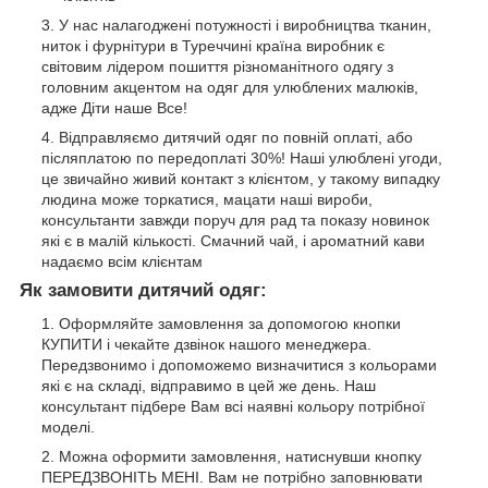
У нас налагоджені потужності і виробництва тканин,
ниток і фурнітури в Туреччині країна виробник є
світовим лідером пошиття різноманітного одягу з
головним акцентом на одяг для улюблених малюків,
адже Діти наше Все!
Відправляємо дитячий одяг по повній оплаті, або
післяплатою по передоплаті 30%! Наші улюблені угоди,
це звичайно живий контакт з клієнтом, у такому випадку
людина може торкатися, мацати наші вироби,
консультанти завжди поруч для рад та показу новинок
які є в малій кількості. Смачний чай, і ароматний кави
надаємо всім клієнтам
Як замовити дитячий одяг:
Оформляйте замовлення за допомогою кнопки
КУПИТИ і чекайте дзвінок нашого менеджера.
Передзвонимо і допоможемо визначитися з кольорами
які є на складі, відправимо в цей же день. Наш
консультант підбере Вам всі наявні кольору потрібної
моделі.
Можна оформити замовлення, натиснувши кнопку
ПЕРЕДЗВОНІТЬ МЕНІ. Вам не потрібно заповнювати