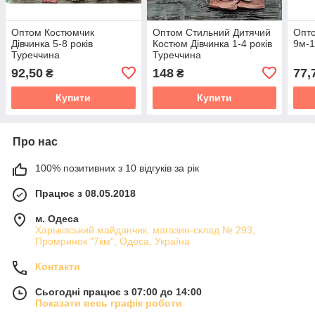
Оптом Костюмчик
Оптом Стильний Дитячий
Опто
Дівчинка 5-8 років
Костюм Дівчинка 1-4 років
9м-1
Туреччина
Туреччина
92,50
148
77,
₴
₴
Купити
Купити
Про нас
100% позитивних з 10 відгуків за рік
Працює з 08.05.2018
м. Одеса
Харьківський майданчик, магазин-склад № 293,
Промринок "7км", Одеса, Україна
Контакти
Сьогодні працює з 07:00 до 14:00
Показати весь графік роботи