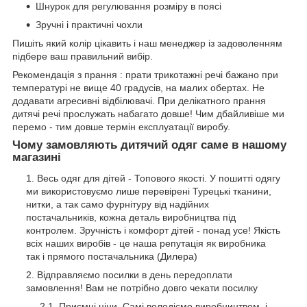
Шнурок для регулювання розміру в поясі
Зручні і практичні чохли
Пишіть який колір цікавить і наш менеджер із задоволенням
підбере ваш правильний вибір.
Рекомендація з прання : прати трикотажні речі бажано при
температурі не вище 40 градусів, на малих обертах. Не
додавати агресивні відбілювачі. При делікатного прання
дитячі речі прослужать набагато довше! Чим дбайливіше ми
перемо - тим довше термін експлуатації виробу.
Чому замовляють дитячий одяг саме в нашому
магазині
Весь одяг для дітей - Топового якості. У пошитті одягу
ми використовуємо лише перевірені Турецькі тканини,
нитки, а так само фурнітуру від надійних
постачальників, кожна деталь виробництва під
контролем. Зручність і комфорт дітей - понад усе! Якість
всіх наших виробів - це наша репутація як виробника
так і прямого постачальника (Дилера)
Відправляємо посилки в день передоплати
замовлення! Вам не потрібно довго чекати посилку
Приємні ціни. Самі володіємо виробництвом, і