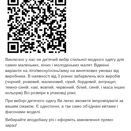
Виключно у нас не дитячий вибір стильної-модного одягу для
самих маленьких, юних і молоденьких малят. Відмінні
варіанти на літо/весну/осінь/зиму на виняткових умовах від
виробника. В наявності від 3 різних забарвлень всіх виробів
(чорний, рожевий, малиновий, сірий, бордовий, антрацит,
темно-синій, хакі, жовтий, червоний, білий, синій, і маса інших
кольорів) Всі розміри в упаковці різні.
При виборі дитячого одягу Ви легко зможете імпровізувати за
вашим смаком. Є однотонні, а так само об'єднані квітами і
фасонами моделі.
Вибирайте вподобану річ і оформіть замовлення прямо
зараз!