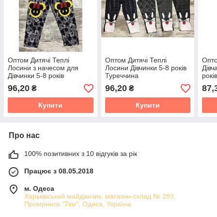
Оптом Дитячі Теплі
Оптом Дитячі Теплі
Опто
Лосини з начесом для
Лосини Дівчинки 5-8 років
Дівч
Дівчинки 5-8 років
Туреччина
рокі
Туреччина
96,20
96,20
87,
₴
₴
Купити
Купити
Про нас
100% позитивних з 10 відгуків за рік
Працює з 08.05.2018
м. Одеса
Харьківський майданчик, магазин-склад № 293,
Промринок "7км", Одеса, Україна