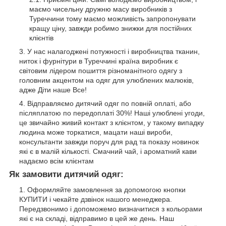
маємо чисельну дружню масу виробників з
Туреччини тому маємо можливість запропонувати
кращу ціну, завжди робимо знижки для постійних
клієнтів
У нас налагоджені потужності і виробництва тканин,
ниток і фурнітури в Туреччині країна виробник є
світовим лідером пошиття різноманітного одягу з
головним акцентом на одяг для улюблених малюків,
адже Діти наше Все!
Відправляємо дитячий одяг по повній оплаті, або
післяплатою по передоплаті 30%! Наші улюблені угоди,
це звичайно живий контакт з клієнтом, у такому випадку
людина може торкатися, мацати наші вироби,
консультанти завжди поруч для рад та показу новинок
які є в малій кількості. Смачний чай, і ароматний кави
надаємо всім клієнтам
Як замовити дитячий одяг:
Оформляйте замовлення за допомогою кнопки
КУПИТИ і чекайте дзвінок нашого менеджера.
Передзвонимо і допоможемо визначитися з кольорами
які є на складі, відправимо в цей же день. Наш