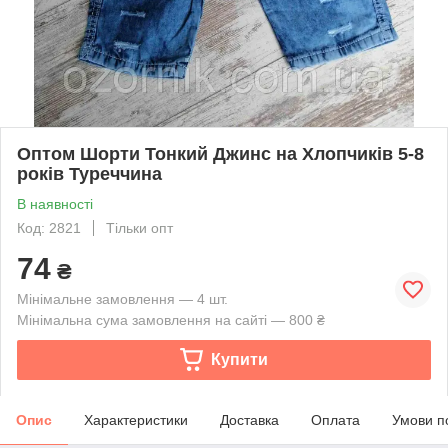
Оптом Шорти Тонкий Джинс на Хлопчиків 5-8
років Туреччина
В наявності
Код: 2821
Тільки опт
74
₴
Мінімальне замовлення — 4 шт.
Мінімальна сума замовлення на сайті — 800 ₴
Купити
Опис
Характеристики
Доставка
Оплата
Умови п