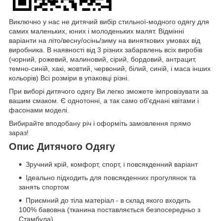
Виключно у нас не дитячий вибір стильної-модного одягу для
самих маленьких, юних і молоденьких малят. Відмінні
варіанти на літо/весну/осінь/зиму на виняткових умовах від
виробника. В наявності від 3 різних забарвлень всіх виробів
(чорний, рожевий, малиновий, сірий, бордовий, антрацит,
темно-синій, хакі, жовтий, червоний, білий, синій, і маса інших
кольорів) Всі розміри в упаковці різні.
При виборі дитячого одягу Ви легко зможете імпровізувати за
вашим смаком. Є однотонні, а так само об'єднані квітами і
фасонами моделі.
Вибирайте вподобану річ і оформіть замовлення прямо
зараз!
Опис Дитячого Одягу
Зручний крій, комфорт, спорт, і повсякденний варіант
Ідеально підходить для повсякденних прогулянок та
занять спортом
Приємний до тіла матеріал - в склад якого входить
100% бавовна (тканина поставляється безпосередньо з
Стамбула)