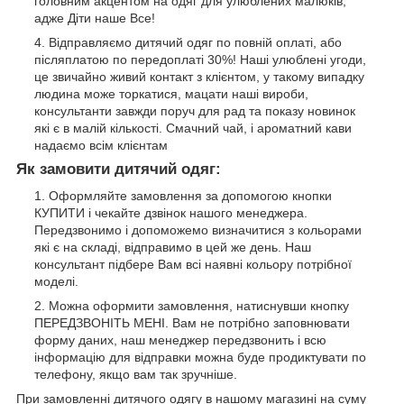
головним акцентом на одяг для улюблених малюків,
адже Діти наше Все!
Відправляємо дитячий одяг по повній оплаті, або
післяплатою по передоплаті 30%! Наші улюблені угоди,
це звичайно живий контакт з клієнтом, у такому випадку
людина може торкатися, мацати наші вироби,
консультанти завжди поруч для рад та показу новинок
які є в малій кількості. Смачний чай, і ароматний кави
надаємо всім клієнтам
Як замовити дитячий одяг:
Оформляйте замовлення за допомогою кнопки
КУПИТИ і чекайте дзвінок нашого менеджера.
Передзвонимо і допоможемо визначитися з кольорами
які є на складі, відправимо в цей же день. Наш
консультант підбере Вам всі наявні кольору потрібної
моделі.
Можна оформити замовлення, натиснувши кнопку
ПЕРЕДЗВОНІТЬ МЕНІ. Вам не потрібно заповнювати
форму даних, наш менеджер передзвонить і всю
інформацію для відправки можна буде продиктувати по
телефону, якщо вам так зручніше.
При замовленні дитячого одягу в нашому магазині на суму