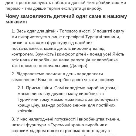
дитячі речі прослужать набагато довше! Чим дбайливіше ми
перемо - тим довше термін експлуатації виробу.
Чому замовляють дитячий одяг саме в нашому
магазині
Весь одяг для дітей - Топового якості. У пошитті одягу
ми використовуємо лише перевірені Турецькі тканини,
нитки, а так само фурнітуру від надійних
постачальників, кожна деталь виробництва під
контролем. Зручність і комфорт дітей - понад усе! Якість
всіх наших виробів - це наша репутація як виробника
так і прямого постачальника (Дилера)
Відправляємо посилки в день передоплати
замовлення! Вам не потрібно довго чекати посилку
Приємні ціни. Самі володіємо виробництвом, і
маємо чисельну дружню масу виробників з
Туреччини тому маємо можливість запропонувати
кращу ціну, завжди робимо знижки для постійних
клієнтів
У нас налагоджені потужності і виробництва тканин,
ниток і фурнітури в Туреччині країна виробник є
світовим лідером пошиття різноманітного одягу з