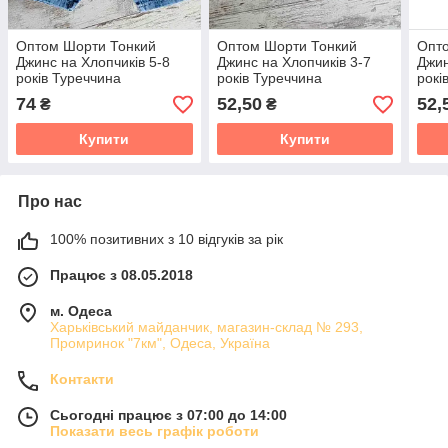
Оптом Шорти Тонкий
Оптом Шорти Тонкий
Опт
Джинс на Хлопчиків 5-8
Джинс на Хлопчиків 3-7
Джин
років Туреччина
років Туреччина
рокі
74
52,50
52,
₴
₴
Купити
Купити
Про нас
100% позитивних з 10 відгуків за рік
Працює з 08.05.2018
м. Одеса
Харьківський майданчик, магазин-склад № 293,
Промринок "7км", Одеса, Україна
Контакти
Сьогодні працює з 07:00 до 14:00
Показати весь графік роботи