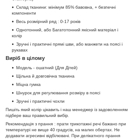
Склад тканини: мінімум 85% бавовна, + безпечні
компоненти
Весь розмірний ряд : 0-17 років
Однотонний, або Багатотонний якісний матеріал і
колір
Зручні і практичні прямі шви, або манжети на поясі і
рукавах
Виріб в цілому
Модель - ошатний (Для Дітей)
Щільна й довговічна тканина
Міцна гумка
Шнурок для регулювання розміру в поясі
Зручні і практичні чохли
Пишіть який колір цікавить і наш менеджер із задоволенням
підбере ваш правильний вибір.
Рекомендація з прання : прати трикотажні речі бажано при
температурі не вище 40 градусів, на малих обертах. Не
додавати агресивні відбілювачі. При делікатного прання