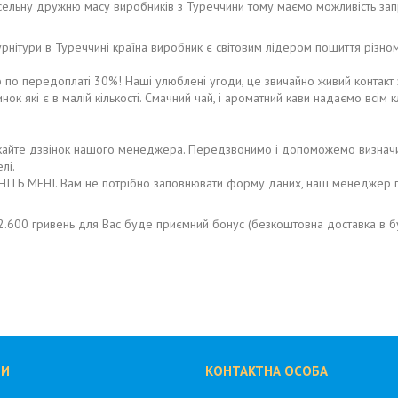
исельну дружню масу виробників з Туреччини тому маємо можливість за
 фурнітури в Туреччині країна виробник є світовим лідером пошиття різ
ю по передоплаті 30%! Наші улюблені угоди, це звичайно живий контакт 
ок які є в малій кількості. Смачний чай, і ароматний кави надаємо всім к
те дзвінок нашого менеджера. Передзвонимо і допоможемо визначитися
лі.
ІТЬ МЕНІ. Вам не потрібно заповнювати форму даних, наш менеджер п
2.600 гривень для Вас буде приємний бонус (безкоштовна доставка в бу