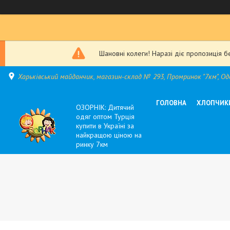
Шановні колеги! Наразі діє пропозиція б
Харьківський майданчик, магазин-склад № 293, Промринок "7км", Оде
ГОЛОВНА
ХЛОПЧИК
ОЗОРНІК: Дитячий
одяг оптом Турція
купити в Україні за
найкращою ціною на
ринку 7км