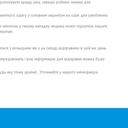
пропонувати кращу ціну, завжди робимо знижки для
номанітного одягу з головним акцентом на одяг для улюблених
з клієнтом, у такому випадку людина може торкатися, мацати
лієнтам
 з кольорами які є на складі, відправимо в цей же день.
ередзвонить і всю інформацію для відправки можна буде
дь-яку точку країни) . Уточнюйте у нашого менеджера.