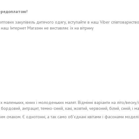
ередоплатою!
 оптових закупівель дитячого одягу, вступайте в наш Viber співтовариств
 наш Інтернет Магазин не виставляє їх на вітрину
маленьких, юних і молоденьких малят. Відмінні варіанти на літо/весну/о
ордовий, антрацит, темно-синій, хакі, жовтий, червоний, білий, синій, і ма
м смаком. Є однотонні, а так само об'єднані квітами і фасонами моделі