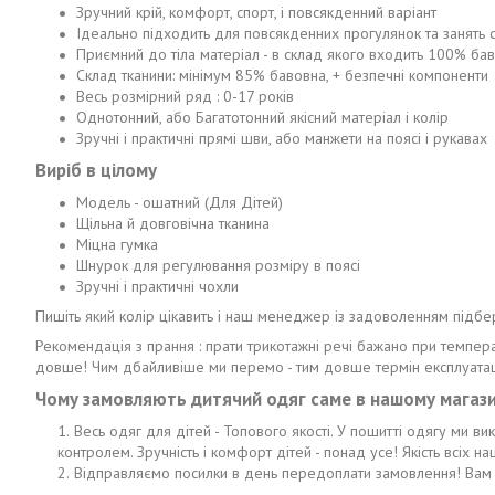
Зручний крій, комфорт, спорт, і повсякденний варіант
Ідеально підходить для повсякденних прогулянок та занять 
Приємний до тіла матеріал - в склад якого входить 100% ба
Склад тканини: мінімум 85% бавовна, + безпечні компоненти
Весь розмірний ряд : 0-17 років
Однотонний, або Багатотонний якісний матеріал і колір
Зручні і практичні прямі шви, або манжети на поясі і рукавах
Виріб в цілому
Модель - ошатний (Для Дітей)
Щільна й довговічна тканина
Міцна гумка
Шнурок для регулювання розміру в поясі
Зручні і практичні чохли
Пишіть який колір цікавить і наш менеджер із задоволенням підбе
Рекомендація з прання : прати трикотажні речі бажано при темпера
довше! Чим дбайливіше ми перемо - тим довше термін експлуатац
Чому замовляють дитячий одяг саме в нашому магази
Весь одяг для дітей - Топового якості. У пошитті одягу ми в
контролем. Зручність і комфорт дітей - понад усе! Якість всіх 
Відправляємо посилки в день передоплати замовлення! Вам 