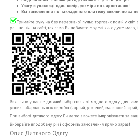
Увагу в упаковці один колір, розміри по наростанню!
Всі замовлення по накладеного платежу виключно за п
Тримайте руку на без переривної пульсі торгових подій у світі
раніше ніж на сайті, так само Ви побачите моделі яких дуже мало, і
Виключно у нас не дитячий вибір стильної-модного одягу для самих 
різних забарвлень всіх виробів (чорний, рожевий, малиновий, сірий, б
При виборі дитячого одягу Ви легко зможете імпровізувати за ваши
Вибирайте вподобану річ і оформіть замовлення прямо зараз!
Опис Дитячого Одягу