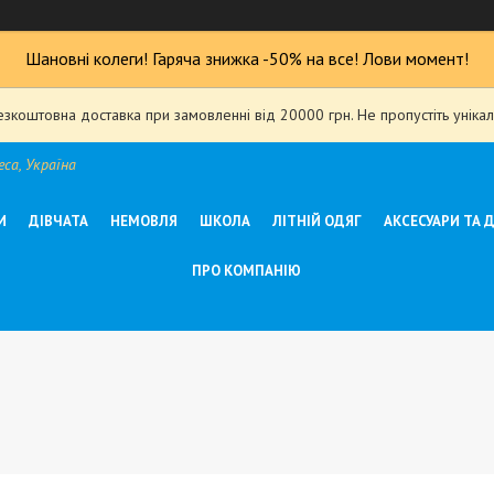
Шановні колеги! Гаряча знижка -50% на все! Лови момент!
езкоштовна доставка при замовленні від 20000 грн. Не пропустіть уніка
са, Україна
И
ДІВЧАТА
НЕМОВЛЯ
ШКОЛА
ЛІТНІЙ ОДЯГ
АКСЕСУАРИ ТА 
ПРО КОМПАНІЮ