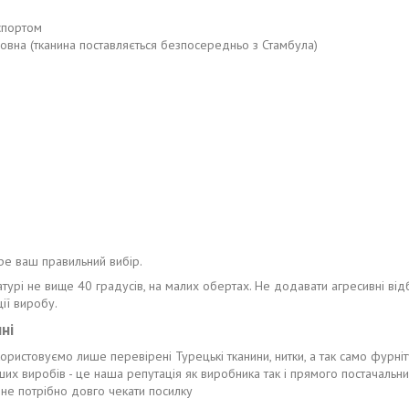
спортом
вовна (тканина поставляється безпосередньо з Стамбула)
ре ваш правильний вибір.
турі не вище 40 градусів, на малих обертах. Не додавати агресивні відб
ії виробу.
ні
икористовуємо лише перевірені Турецькі тканини, нитки, а так само фурні
наших виробів - це наша репутація як виробника так і прямого постачальн
не потрібно довго чекати посилку