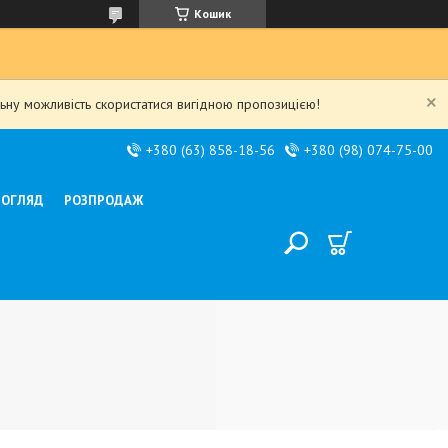
Кошик
льну можливість скористатися вигідною пропозицією!
+380 (63) 858-18-56
+380 (98) 074-75-00
ДОГЛЯД
РОЗПРОДАЖ