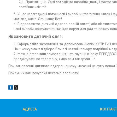
Приємні ціни. Самі володіємо виробництвом, і маємо ч
постійних клієнтів
У нас налагоджені потужності і виробництва тканин, ниток і
малюків, адже Діти наше Все!
Відправляємо дитячий одяг по повній оплаті, або післяплато
наші вироби, консультанти завжди поруч для рад та показу новин
Як замовити дитячий одяг:
Оформляйте замовлення за допомогою кнопки КУПИТИ і чекай
Наш консультант підбере Вам всі наявні кольору потрібної моде
Можна оформити замовлення, натиснувши кнопку ПЕРЕДЗВОН
продиктувати по телефону, якщо вам так зручніше.
При замовленні дитячого одягу в нашому магазині на суму понад 
Приємних вам покупок і чекаємо вас знову!