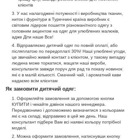
клієнтів
У нас налагоджені потужності і виробництва тканин,
ниток і фурнітури в Туреччині країна виробник є
світовим лідером пошиття різноманітного одягу з
головним акцентом на одяг для улюблених малюків,
адже Діти наше Все!
Відправляємо дитячий одяг по повній оплаті, або
післяплатою по передоплаті 30%! Наші улюблені угоди,
це звичайно живий контакт з клієнтом, у такому випадку
людина може торкатися, мацати наші вироби,
консультанти завжди поруч для рад та показу новинок
які є в малій кількості. Смачний чай, і ароматний кави
надаємо всім клієнтам
Як замовити дитячий одяг:
Оформляйте замовлення за допомогою кнопки
КУПИТИ і чекайте дзвінок нашого менеджера.
Передзвонимо і допоможемо визначитися з кольорами
які є на складі, відправимо в цей же день. Наш
консультант підбере Вам всі наявні кольору потрібної
моделі.
Можна оформити замовлення, натиснувши кнопку