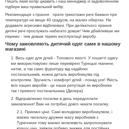
Пишіть який колір цікавить і наш менеджер із задоволенням
підбере ваш правильний вибір.
Рекомендація з прання : прати трикотажні речі бажано при
температурі не вище 40 градусів, на малих обертах. Не
додавати агресивні відбілювачі. При делікатного прання
дитячі речі прослужать набагато довше! Чим дбайливіше ми
перемо - тим довше термін експлуатації виробу.
Чому замовляють дитячий одяг саме в нашому
магазині
Весь одяг для дітей - Топового якості. У пошитті одягу
ми використовуємо лише перевірені Турецькі тканини,
нитки, а так само фурнітуру від надійних
постачальників, кожна деталь виробництва під
контролем. Зручність і комфорт дітей - понад усе! Якість
всіх наших виробів - це наша репутація як виробника
так і прямого постачальника (Дилера)
Відправляємо посилки в день передоплати
замовлення! Вам не потрібно довго чекати посилку
Приємні ціни. Самі володіємо виробництвом, і
маємо чисельну дружню масу виробників з
Туреччини тому маємо можливість запропонувати
кращу ціну, завжди робимо знижки для постійних