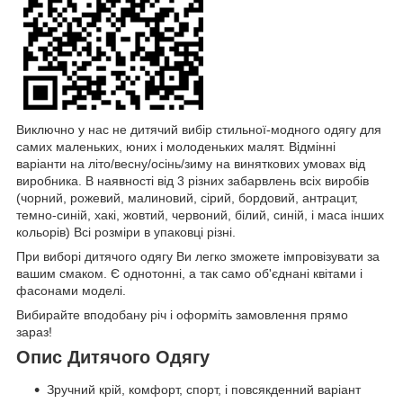
Виключно у нас не дитячий вибір стильної-модного одягу для
самих маленьких, юних і молоденьких малят. Відмінні
варіанти на літо/весну/осінь/зиму на виняткових умовах від
виробника. В наявності від 3 різних забарвлень всіх виробів
(чорний, рожевий, малиновий, сірий, бордовий, антрацит,
темно-синій, хакі, жовтий, червоний, білий, синій, і маса інших
кольорів) Всі розміри в упаковці різні.
При виборі дитячого одягу Ви легко зможете імпровізувати за
вашим смаком. Є однотонні, а так само об'єднані квітами і
фасонами моделі.
Вибирайте вподобану річ і оформіть замовлення прямо
зараз!
Опис Дитячого Одягу
Зручний крій, комфорт, спорт, і повсякденний варіант