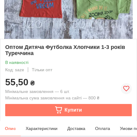
Оптом Дитяча Футболка Хлопчики 1-3 років
Туреччина
В наявності
Код: saze
Тільки опт
55,50
₴
Мінімальне замовлення — 6 шт.
Мінімальна сума замовлення на сайті — 800 ₴
Купити
Опис
Характеристики
Доставка
Оплата
Умови п