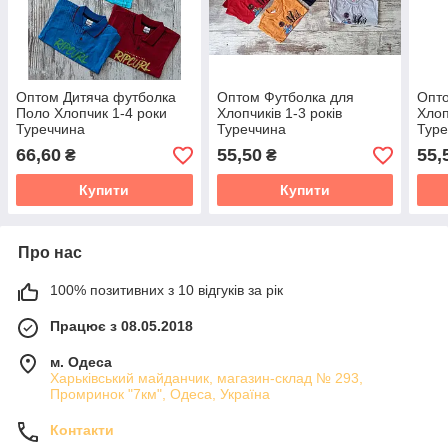
Оптом Дитяча футболка
Оптом Футболка для
Опто
Поло Хлопчик 1-4 роки
Хлопчиків 1-3 років
Хлоп
Туреччина
Туреччина
Туре
66,60
55,50
55,
₴
₴
Купити
Купити
Про нас
100% позитивних з 10 відгуків за рік
Працює з 08.05.2018
м. Одеса
Харьківський майданчик, магазин-склад № 293,
Промринок "7км", Одеса, Україна
Контакти