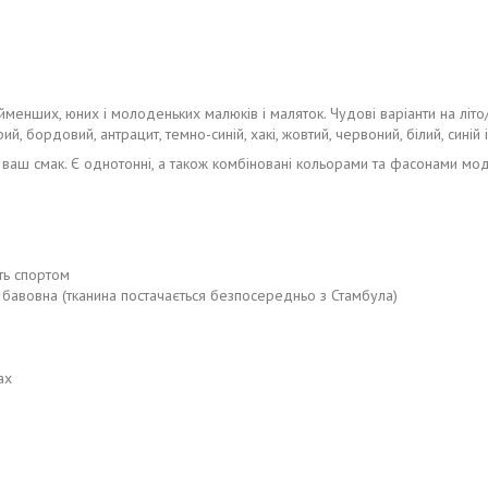
менших, юних і молоденьких малюків і маляток. Чудові варіанти на літо/
й, бордовий, антрацит, темно-синій, хакі, жовтий, червоний, білий, синій і
 ваш смак. Є однотонні, а також комбіновані кольорами та фасонами мод
ть спортом
бавовна (тканина постачається безпосередньо з Стамбула)
ах