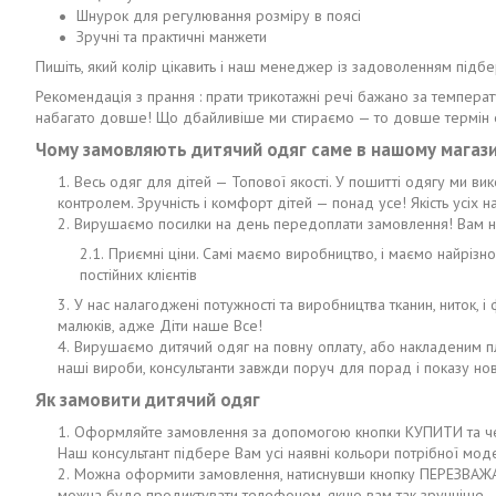
Шнурок для регулювання розміру в поясі
Зручні та практичні манжети
Пишіть, який колір цікавить і наш менеджер із задоволенням підб
Рекомендація з прання : прати трикотажні речі бажано за температ
набагато довше! Що дбайливіше ми стираємо — то довше термін е
Чому замовляють дитячий одяг саме в нашому магази
Весь одяг для дітей — Топової якості. У пошитті одягу ми вик
контролем. Зручність і комфорт дітей — понад усе! Якість усіх 
Вирушаємо посилки на день передоплати замовлення! Вам не
Приємні ціни. Самі маємо виробництво, і маємо найрізн
постійних клієнтів
У нас налагоджені потужності та виробництва тканин, ниток,
малюків, адже Діти наше Все!
Вирушаємо дитячий одяг на повну оплату, або накладеним пла
наші вироби, консультанти завжди поруч для порад і показу нови
Як замовити дитячий одяг
Оформляйте замовлення за допомогою кнопки КУПИТИ та чека
Наш консультант підбере Вам усі наявні кольори потрібної моде
Можна оформити замовлення, натиснувши кнопку ПЕРЕЗВАЖА
можна буде продиктувати телефоном, якщо вам так зручніше.