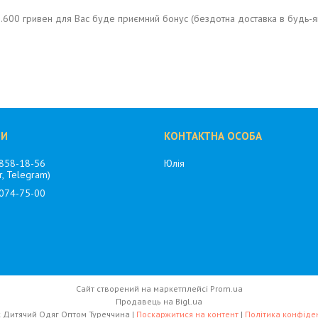
.600 гривен для Вас буде приємний бонус (бездотна доставка в будь-як
 858-18-56
Юлія
r, Telegram)
 074-75-00
Сайт створений на маркетплейсі
Prom.ua
Продавець на Bigl.ua
Озорник Дитячий Одяг Оптом Туреччина |
Поскаржитися на контент
|
Політика конфіден