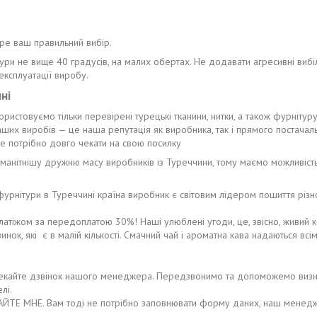
ере ваш правильний вибір.
ури не вище 40 градусів, на малих обертах. Не додавати агресивні вибіл
ксплуатації виробу.
ні
ористовуємо тільки перевірені турецькі тканини, нитки, а також фурнітур
наших виробів — це наша репутація як виробника, так і прямого постачал
 потрібно довго чекати на свою посилку
оманітнішу дружню масу виробників із Туреччини, тому маємо можливіст
 і фурнітури в Туреччині країна виробник є світовим лідером пошиття рі
тіжом за передоплатою 30%! Наші улюблені угоди, це, звісно, живий кон
нок, які є в малій кількості. Смачний чай і ароматна кава надаються всім
йте дзвінок нашого менеджера. Передзвонимо та допоможемо визначити
лі.
ЙТЕ МНЕ. Вам тоді не потрібно заповнювати форму даних, наш менед