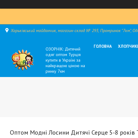
Харьківський майданчик, магазин-склад № 293, Промринок "7км", Оде
ГОЛОВНА
ХЛОПЧИК
ОЗОРНІК: Дитячий
одяг оптом Турція
купити в Україні за
найкращою ціною на
ринку 7км
Оптом Модні Лосини Дитячі Серце 5-8 років 