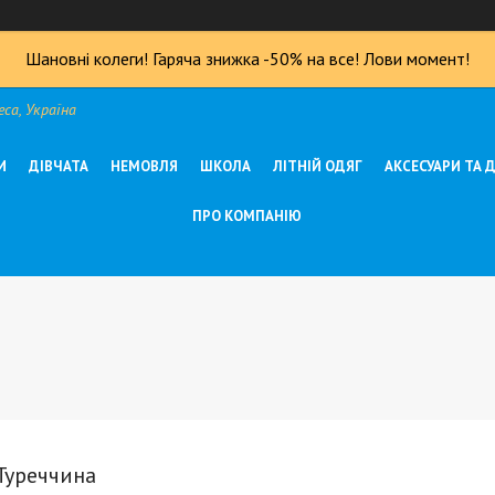
Шановні колеги! Гаряча знижка -50% на все! Лови момент!
са, Україна
И
ДІВЧАТА
НЕМОВЛЯ
ШКОЛА
ЛІТНІЙ ОДЯГ
АКСЕСУАРИ ТА 
ПРО КОМПАНІЮ
Туреччина