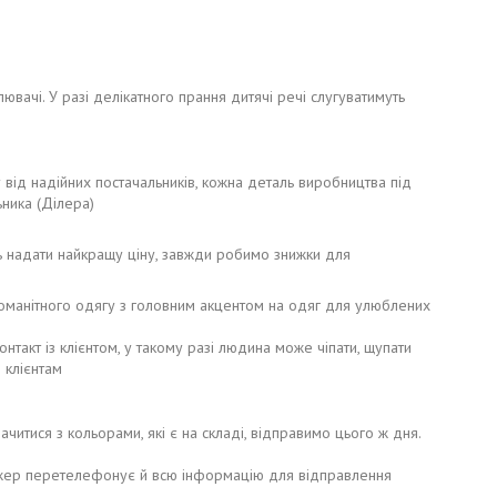
ювачі. У разі делікатного прання дитячі речі слугуватимуть
у від надійних постачальників, кожна деталь виробництва під
ьника (Ділера)
ь надати найкращу ціну, завжди робимо знижки для
зноманітного одягу з головним акцентом на одяг для улюблених
такт із клієнтом, у такому разі людина може чіпати, щупати
 клієнтам
ся з кольорами, які є на складі, відправимо цього ж дня.
жер перетелефонує й всю інформацію для відправлення