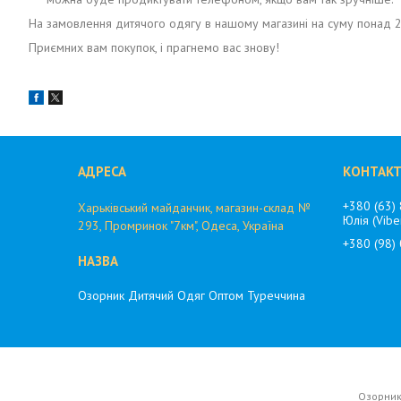
На замовлення дитячого одягу в нашому магазині на суму понад 2
Приємних вам покупок, і прагнемо вас знову!
+380 (63)
Харьківський майданчик, магазин-склад №
Юлія (Vibe
293, Промринок "7км", Одеса, Україна
+380 (98)
Озорник Дитячий Одяг Оптом Туреччина