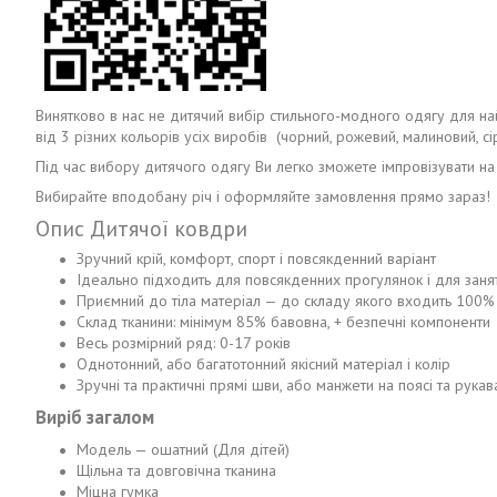
Винятково в нас не дитячий вибір стильного-модного одягу для най
від 3 різних кольорів усіх виробів (чорний, рожевий, малиновий, сіри
Під час вибору дитячого одягу Ви легко зможете імпровізувати на
Вибирайте вподобану річ і оформляйте замовлення прямо зараз!
Опис Дитячої ковдри
Зручний крій, комфорт, спорт і повсякденний варіант
Ідеально підходить для повсякденних прогулянок і для заня
Приємний до тіла матеріал — до складу якого входить 100% 
Склад тканини: мінімум 85% бавовна, + безпечні компоненти
Весь розмірний ряд: 0-17 років
Однотонний, або багатотонний якісний матеріал і колір
Зручні та практичні прямі шви, або манжети на поясі та рукав
Виріб загалом
Модель — ошатний (Для дітей)
Щільна та довговічна тканина
Міцна гумка